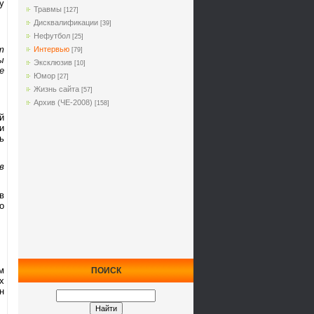
у
Травмы
[127]
Дисквалификации
[39]
Нефутбол
[25]
т
Интервью
[79]
ы
Эксклюзив
[10]
е
Юмор
[27]
Жизнь сайта
[57]
Архив (ЧЕ-2008)
[158]
й
и
ь
в
в
о
м
ПОИСК
х
н