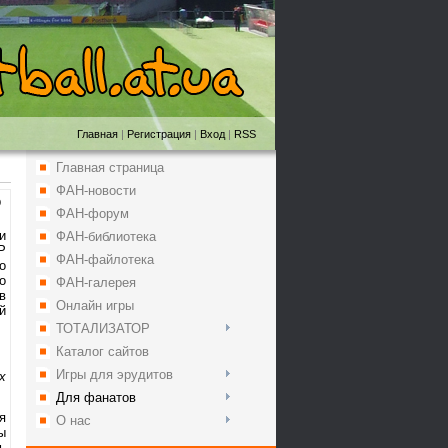
Главная
|
Регистрация
|
Вход
|
RSS
Главная страница
ФАН-новости
9
ФАН-форум
и
ФАН-библиотека
Р
ФАН-файлотека
о
о
ФАН-галерея
в
Онлайн игры
й
ТОТАЛИЗАТОР
Каталог сайтов
Игры для эрудитов
х
Для фанатов
я
О нас
ы
ь