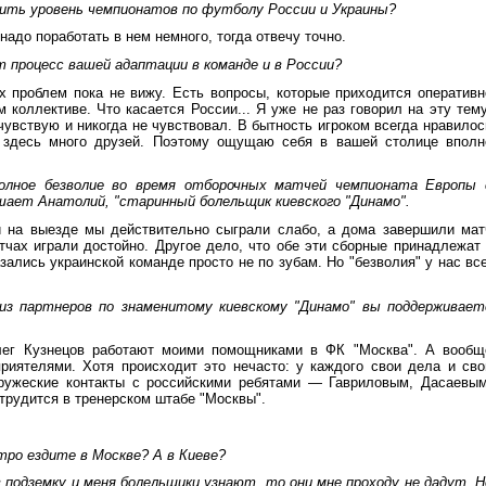
ить уровень чемпионатов по футболу России и Украины?
 надо поработать в нем немного, тогда отвечу точно.
т процесс вашей адаптации в команде и в России?
х проблем пока не вижу. Есть вопросы, которые приходится оперативн
 коллективе. Что касается России... Я уже не раз говорил на эту тему
чувствую и никогда не чувствовал. В бытность игроком всегда нравилос
я здесь много друзей. Поэтому ощущаю себя в вашей столице вполн
полное безволие во время отборочных матчей чемпионата Европы 
шает Анатолий, "старинный болельщик киевского "Динамо".
й на выезде мы действительно сыграли слабо, а дома завершили мат
чах играли достойно. Другое дело, что обе эти сборные принадлежат 
ались украинской команде просто не по зубам. Но "безволия" у нас все
 из партнеров по знаменитому киевскому "Динамо" вы поддерживает
Олег Кузнецов работают моими помощниками в ФК "Москва". А вообщ
риятелями. Хотя происходит это нечасто: у каждого свои дела и сво
ружеские контакты с российскими ребятами — Гавриловым, Дасаевым
трудится в тренерском штабе "Москвы".
тро ездите в Москве? А в Киеве?
в подземку и меня болельщики узнают, то они мне проходу не дадут. Н