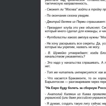
тактическую направленность.
- Сможет ли "Москва" войти в тройку п
- По окончании сезона увидим.
- Дмитрий Беляев из Перми спрашивает:
- Президент клуба это уже объяснял: С
который много сделал для команды, и чин
- Футболисты какого амплуа нужны "Мос
- Не хочу раскрывать все секреты. Да, у
которые мы укрепим, назвать не могу.
- В. Шумейко утверждает: когда Бло
начальством уживаетесь?
- Это надо у начальства спрашивать. А 
нет.
- Тот же читатель интересуется: как в
- Что касается Бракамонте, то он хор
Барьентосом — разговариваем через пер
"На Евро буду болеть за сборную Росс
- Анатолий Калякин из Киева проявля
украинской (или даже российско-украинс
- Я думаю, создать такую лигу сейчас не