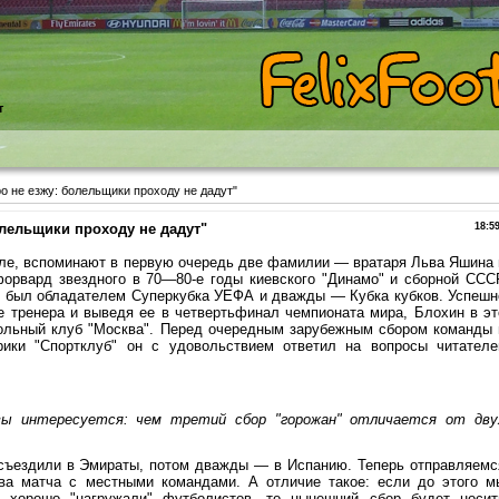
т
о не езжу: болельщики проходу не дадут"
олельщики проходу не дадут"
18:5
оле, вспоминают в первую очередь две фамилии — вратаря Льва Яшина 
орвард звездного в 70—80-е годы киевского "Динамо" и сборной ССС
 был обладателем Суперкубка УЕФА и дважды — Кубка кубков. Успешн
е тренера и выведя ее в четвертьфинал чемпионата мира, Блохин в эт
ольный клуб "Москва". Перед очередным зарубежным сбором команды 
рики "Спортклуб" он с удовольствием ответил на вопросы читателе
квы интересуется: чем третий сбор "горожан" отличается от дву
 съездили в Эмираты, потом дважды — в Испанию. Теперь отправляемс
ва матча с местными командами. А отличие такое: если до этого м
, хорошо "нагружали" футболистов, то нынешний сбор будет носит