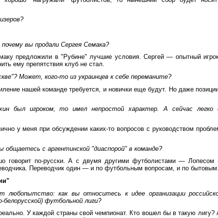
ризеров?
 почему вы продали Сергея Семака?
емаку предложили в "Рубине" лучшие условия. Сергей — опытный игрок
ить ему препятствия клуб не стал.
кве"? Может, кого-то из украинцев к себе переманите?
силение нашей команде требуется, и новички еще будут. Но даже позиции
хин был игроком, то имел непростой характер. А сейчас легко 
лично у меня при обсуждении каких-то вопросов с руководством пробле
ы общаетесь с аргентинской "диаспорой" в команде?
ошо говорит по-русски. А с двумя другими футболистами — Лопесом 
еводчика. Переводчик один — и по футбольным вопросам, и по бытовым
ии"
ет любопытство: как вы относитесь к идее организации российско
ко-белорусской) футбольной лиги?
реально. У каждой страны свой чемпионат. Кто вошел бы в такую лигу? 