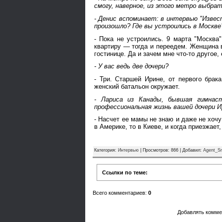
смогу, наверное, из этого метро выбр
- Денис вспоминает: в интервью "Извес
произошло? Где вы устроились в Москве
- Пока не устроились. 9 марта "Москва
квартиру — тогда и переедем. Женщина в
гостинице. Да и зачем мне что-то другое
- У вас ведь две дочери?
- Три. Старшей Ирине, от первого брак
женский батальон окружает.
- Лариса из Канады, бывшая гимнас
профессиональная жизнь вашей дочери И
- Насчет ее мамы не знаю и даже не хочу
в Америке, то в Киеве, и когда приезжает
Категория
:
Интервью
|
Просмотров
: 866 |
Добавил
:
Agent_S
Ссылки по теме:
Всего комментариев
:
0
Добавлять комме