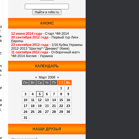
АНОНС
о
:
12 июня 2014 года -
Старт ЧМ-2014
ь
20 сентября 2012 года -
Первый тур Лиги
е
Европы
23 сентября 2012 года -
1/16 Кубка Украины
2012-2013 "Шахтер"-"Динамо" (Киев)
11 сентября 2012 года -
Отборочный матч
с
ЧМ-2014 Англия - Украина
ч
КАЛЕНДАРЬ
к
-
«
Март 2008
»
Пн
Вт
Ср
Чт
Пт
Сб
Вс
е
1
2
3
4
5
6
7
8
9
е
10
11
12
13
14
15
16
и
17
18
19
20
21
22
23
,
24
25
26
27
28
29
30
31
НАШИ ДРУЗЬЯ
е