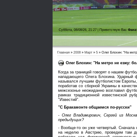
Суббота, 08/08/26, 21:27 |
Приветствую Вас
Фана
Главная
»
2008
»
Март
»
5
» Олег Блохин: "На метр
Олег Блохин: "На метро не езжу: б
Когда за границей говорят о нашем футб
нападающего Олега Блохина. Ударный ф
назывался лучшим футболистом Европы,
поработав со сборной Украины в качеств
межсезонье неожиданно возглавил футб
рамках традиционной известинской руб
"Известий".
"С Бракамонте общаемся по-русски"
- Олег Владимирович, Сергей из Мос
предыдущих?
- Вообще-то он уже четвертый. Сначала
на неделю в Австрию, проведем там д
работали над физической готовностью