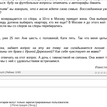
аться: буду на футбольные вопросы отвечать и автографы давать.
тиям" вы говорили, что к весне ждете свою семью. Воссоединение уж
?
" возвращается со сбора, а 10-го в Москву приедет жена. Она выбере
едь должна выбирать квартиру, кто же еще? В Москве я до этого жил 
, если мы со сборов на сборы перебирались.
а, уже 25 лет. Ане шесть с половиной, Кате пять. Так что меня целы
тка, задает вопрос на эту же тему: как складывается личная 
рины от брака с Ириной Дерюгиной? Как себя чувствует ее мама?
 отвечать на этот вопрос. А дочь с гимнастикой не связана. Она живет т
, мы с ней с удовольствием встречаемся.
Извести
myth
|
Рейтинг
:
0.0
/
0
нтарии могут только зарегистрированные пользователи.
[
Регистрация
|
Вход
]