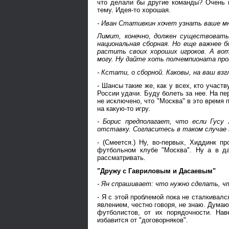
что делали бы другие команды? Очень м
тему. Идея-то хорошая.
- Иван Стативкин хочет узнать ваше мн
Лимит, конечно, должен существовать
национальная сборная. Но еще важнее 
растить своих хороших игроков. А вот
могу. Ну дайте хоть полчемпионата пр
- Кстати, о сборной. Каковы, на ваш вз
- Шансы такие же, как у всех, кто участ
России удачи. Буду болеть за нее. На п
не исключено, что "Москва" в это время 
на какую-то игру.
- Борис предполагает, что если Гусу
отставку. Согласитесь в таком случае
- (Смеется.) Ну, во-первых, Хиддинк п
футбольном клубе "Москва". Ну а в д
рассматривать.
"Дружу с Гавриловым и Дасаевым"
- Ян спрашивает: что нужно сделать, ч
- Я с этой проблемой пока не сталкивалс
явлением, честно говоря, не знаю. Думаю
футболистов, от их порядочности. На
избавится от "договорняков".