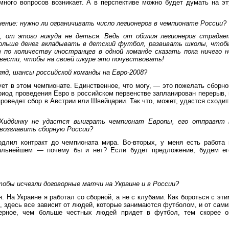
ного вопросов возникает. А в перспективе можно будет думать на эт
ение: нужно ли ограничивать число легионеров в чемпионате России?
, от этого никуда не деться. Ведь от обилия легионеров страдае
больше денег вкладывать в детский футбол, развивать школы, чтоб
 по количеству иностранцев в одной команде сказать пока ничего н
овести, чтобы на своей шкуре это почувствовать!
гляд, шансы российской команды на Евро-2008?
вует в этом чемпионате. Единственное, что могу, — это пожелать сборно
ериод проведения Евро в российском первенстве запланирован перерыв, 
проведет сбор в Австрии или Швейцарии. Так что, может, удастся сходит
 Хиддинку не удастся выиграть чемпионат Европы, его отправят 
 возглавить сборную России?
родлил контракт до чемпионата мира. Во-вторых, у меня есть работа 
альнейшем — почему бы и нет? Если будет предложение, будем ег
тобы исчезли договорные матчи на Украине и в России?
я. На Украине я работал со сборной, а не с клубами. Как бороться с эти
, здесь все зависит от людей, которые занимаются футболом, и от сами
верное, чем больше честных людей придет в футбол, тем скорее о