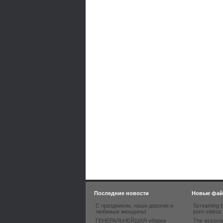
Последние новости
Новые фа
С праздником, наши дорогие и
Screaming b
любимые женщины!
porn videos
ГЕНЕРАЛЬНЕЙШАЯ уборка
The associa