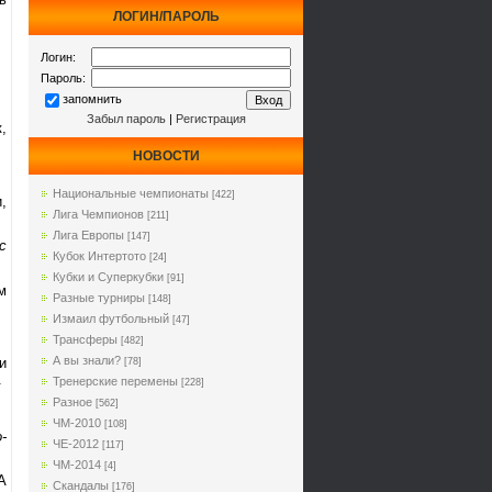
ЛОГИН/ПАРОЛЬ
Логин:
Пароль:
запомнить
Забыл пароль
|
Регистрация
,
НОВОСТИ
Национальные чемпионаты
[422]
,
Лига Чемпионов
[211]
Лига Европы
[147]
с
Кубок Интертото
[24]
Кубки и Суперкубки
[91]
м
Разные турниры
[148]
Измаил футбольный
[47]
Трансферы
[482]
А вы знали?
и
[78]
.
Тренерские перемены
[228]
Разное
[562]
ЧМ-2010
[108]
-
ЧЕ-2012
[117]
ЧМ-2014
[4]
А
Cкандалы
[176]