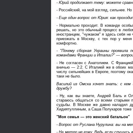
- Юрий продолжает тему: можете сравн
- Российский, на мой взгляд, сильнее. Но
- Еще один вопрос от Юрия: как проходи
- Нормально проходит. В команде особы
решать, но это обычный процесс в любом
иностранцем, "чужаком" я здесь себя не 
приезжать в Москву, с тех пор у мен
комфортно.
- "Почему сборная Украины проявила 
командами Франции и Италии?" — вопро
- Не согласен с Анатолием. С Францие
вничью — 2:2. С Италией же в обоих мат
числу сильнейших в Европе, поэтому оказ
таки не было.
Василий из Омска хочет знать: с кем
дружбу?
- Ну, как вы знаете, Андрей Баль и 
стараюсь общаться со всеми старыми п
судьбы. В Москве же давно наладил д
Хидиятуллиным, а Саша Полукаров тоже 
"Моя семья — это женский батальон"
- Вопрос от Руслана Нурулина: вы на ме
- На метро не езжу. Ведь если спущусь 