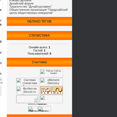
Измаил деловой
Дунайский форум
Турагентство "Дунайтурсервис"
е
Общественная организация "Придунайский
центр общественных инициатив"
т
ОБЛАКО ТЕГОВ
в
СТАТИСТИКА
й
Онлайн всего:
1
Гостей:
1
и
Пользователей:
0
Счетчики
о
я