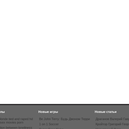
йлы
Новые игры
Новые статьи
londe tied and raped hd
Be John Terry: Будь Джоном Терри
Драганов Валерий Гав
 sex movies porn
1 on 1 Soccer
Кройтор Григорий Геор
tion between loneliness