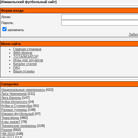
[
Измаильский футбольный сайт
]
Форма входа
Логин:
Пароль:
запомнить
Забыл
Меню сайта
Главная страница
ФАН-форум
ТОТАЛИЗАТОР
Игры для эрудитов
Каталог статей
FAQ
Ваши отзывы
Categories
Национальные чемпионаты
[422]
Лига Чемпионов
[211]
Лига Европы
[147]
Кубок Интертото
[24]
Кубки и Суперкубки
[91]
Разные турниры
[148]
Измаил футбольный
[47]
Трансферы
[482]
А вы знали?
[78]
Тренерские перемены
[228]
Разное
[562]
ЧМ-2010
[108]
ЧЕ-2012
[117]