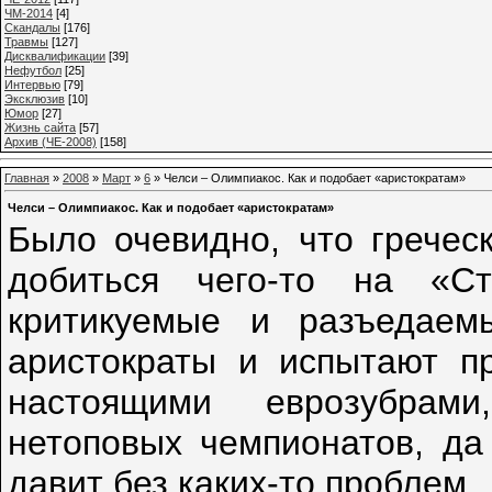
ЧМ-2014
[4]
Cкандалы
[176]
Травмы
[127]
Дисквалификации
[39]
Нефутбол
[25]
Интервью
[79]
Эксклюзив
[10]
Юмор
[27]
Жизнь сайта
[57]
Архив (ЧЕ-2008)
[158]
Главная
»
2008
»
Март
»
6
» Челси – Олимпиакос. Как и подобает «аристократам»
Челси – Олимпиакос. Как и подобает «аристократам»
Было очевидно, что гречес
добиться чего-то на «С
критикуемые и разъедаем
аристократы и испытают п
настоящими еврозубрам
нетоповых чемпионатов, да
давит без каких-то проблем.