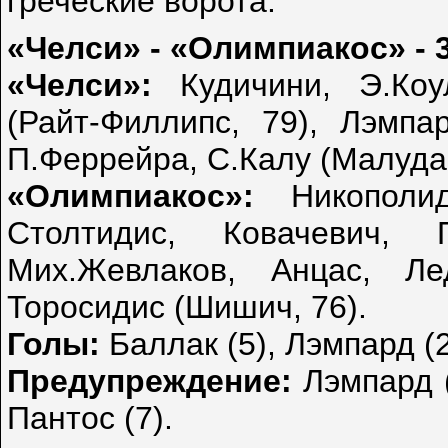
греческие ворота.
«Челси» - «Олимпиакос» - 
«Челси»:
Кудичини, Э.Коу
(Райт-Филлипс, 79), Лэмпар
П.Феррейра, С.Калу (Малуда,
«Олимпиакос»:
Никополид
Столтидис, Ковачевич, 
Мих.Жевлаков, Анцас, Ле
Торосидис (Шишич, 76).
Голы:
Баллак (5), Лэмпард (2
Предупреждение:
Лэмпард (
Пантос (7).