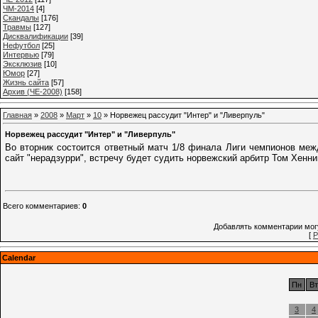
ЧМ-2014
[4]
Cкандалы
[176]
Травмы
[127]
Дисквалификации
[39]
Нефутбол
[25]
Интервью
[79]
Эксклюзив
[10]
Юмор
[27]
Жизнь сайта
[57]
Архив (ЧЕ-2008)
[158]
Главная
»
2008
»
Март
»
10
» Норвежец рассудит "Интер" и "Ливерпуль"
Норвежец рассудит "Интер" и "Ливерпуль"
Во вторник состоится ответный матч 1/8 финала Лиги чемпионов ме
сайт "нерадзурри", встречу будет судить норвежский арбитр Том Хенн
Всего комментариев
:
0
Добавлять комментарии могу
[
Р
Calendar
Пн
Вт
3
4