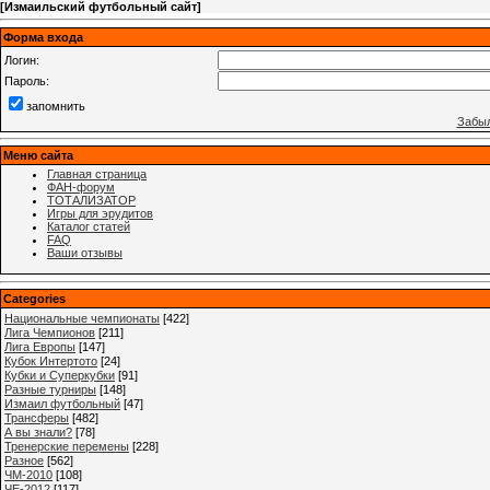
[
Измаильский футбольный сайт
]
Форма входа
Логин:
Пароль:
запомнить
Забыл
Меню сайта
Главная страница
ФАН-форум
ТОТАЛИЗАТОР
Игры для эрудитов
Каталог статей
FAQ
Ваши отзывы
Categories
Национальные чемпионаты
[422]
Лига Чемпионов
[211]
Лига Европы
[147]
Кубок Интертото
[24]
Кубки и Суперкубки
[91]
Разные турниры
[148]
Измаил футбольный
[47]
Трансферы
[482]
А вы знали?
[78]
Тренерские перемены
[228]
Разное
[562]
ЧМ-2010
[108]
ЧЕ-2012
[117]