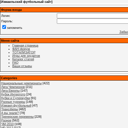
[
Измаильский футбольный сайт
]
Форма входа
Логин:
Пароль:
запомнить
Забыл
Меню сайта
Главная страница
ФАН-форум
ТОТАЛИЗАТОР
Игры для эрудитов
Каталог статей
FAQ
Ваши отзывы
Categories
Национальные чемпионаты
[422]
Лига Чемпионов
[211]
Лига Европы
[147]
Кубок Интертото
[24]
Кубки и Суперкубки
[91]
Разные турниры
[148]
Измаил футбольный
[47]
Трансферы
[482]
А вы знали?
[78]
Тренерские перемены
[228]
Разное
[562]
ЧМ-2010
[108]
ЧЕ-2012
[117]