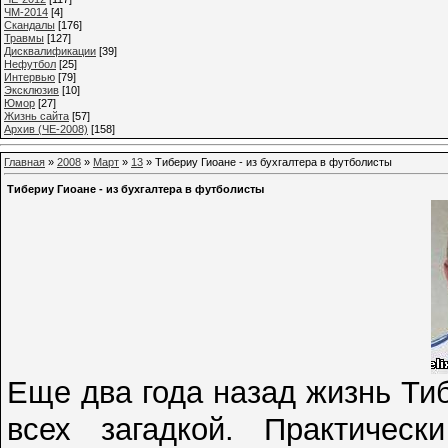
ЧМ-2014
[4]
Cкандалы
[176]
Травмы
[127]
Дисквалификации
[39]
Нефутбол
[25]
Интервью
[79]
Эксклюзив
[10]
Юмор
[27]
Жизнь сайта
[57]
Архив (ЧЕ-2008)
[158]
Главная
»
2008
»
Март
»
13
» Тибериу Гиоане - из бухгалтера в футболисты
Тибериу Гиоане - из бухгалтера в футболисты
Еще два года назад жизнь Ти
всех загадкой. Практичес