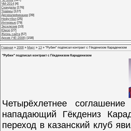
ЧМ-2014
[4]
Cкандалы
[176]
Травмы
[127]
Дисквалификации
[39]
Нефутбол
[25]
Интервью
[79]
Эксклюзив
[10]
Юмор
[27]
Жизнь сайта
[57]
Архив (ЧЕ-2008)
[158]
Главная
»
2008
»
Март
»
13
» "Рубин" подписал контракт с Гёкденизом Караденизом
"Рубин" подписал контракт с Гёкденизом Караденизом
Четырёхлетнее соглашение
нападающий Гёкдениз Карад
переход в казанский клуб яв