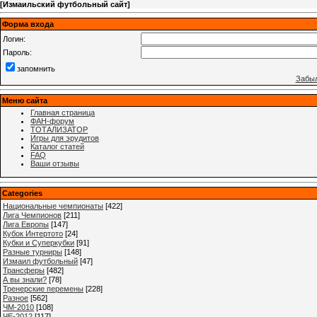
[
Измаильский футбольный сайт
]
Форма входа
Логин:
Пароль:
запомнить
Забыл
Меню сайта
Главная страница
ФАН-форум
ТОТАЛИЗАТОР
Игры для эрудитов
Каталог статей
FAQ
Ваши отзывы
Categories
Национальные чемпионаты
[422]
Лига Чемпионов
[211]
Лига Европы
[147]
Кубок Интертото
[24]
Кубки и Суперкубки
[91]
Разные турниры
[148]
Измаил футбольный
[47]
Трансферы
[482]
А вы знали?
[78]
Тренерские перемены
[228]
Разное
[562]
ЧМ-2010
[108]
ЧЕ-2012
[117]