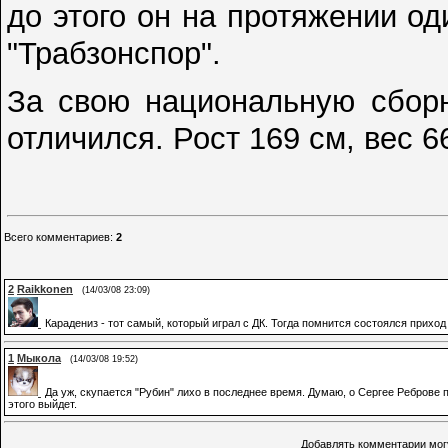
до этого он на протяжении од
"Трабзонспор".
За свою национальную сборн
отличился. Рост 169 см, вес 66
Всего комментариев
:
2
2
Raikkonen
(14/03/08 23:09)
Карадениз - тот самый, который играл с ДК. Тогда помнится состоялся прихо
1
Мыкола
(14/03/08 19:52)
Да уж, скупается "Рубин" лихо в последнее время. Думаю, о Сергее Реброве
этого выйдет.
Добавлять комментарии могу