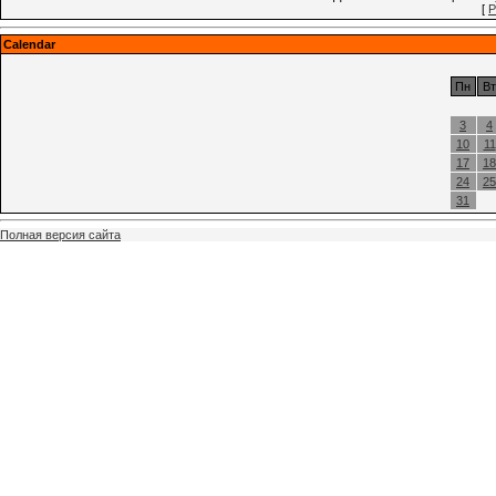
[
Р
Calendar
Пн
Вт
3
4
10
11
17
18
24
25
31
Полная версия сайта