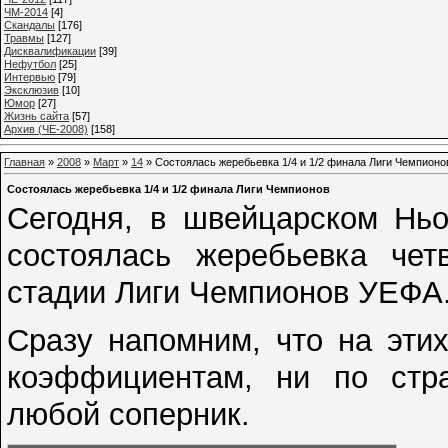
ЧМ-2014
[4]
Cкандалы
[176]
Травмы
[127]
Дисквалификации
[39]
Нефутбол
[25]
Интервью
[79]
Эксклюзив
[10]
Юмор
[27]
Жизнь сайта
[57]
Архив (ЧЕ-2008)
[158]
Главная
»
2008
»
Март
»
14
» Состоялась жеребьевка 1/4 и 1/2 финала Лиги Чемпионо
Состоялась жеребьевка 1/4 и 1/2 финала Лиги Чемпионов
Сегодня, в швейцарском Ньо
состоялась жеребьевка чет
стадии Лиги Чемпионов УЕФА
Сразу напомним, что на эти
коэффициентам, ни по стр
любой соперник.