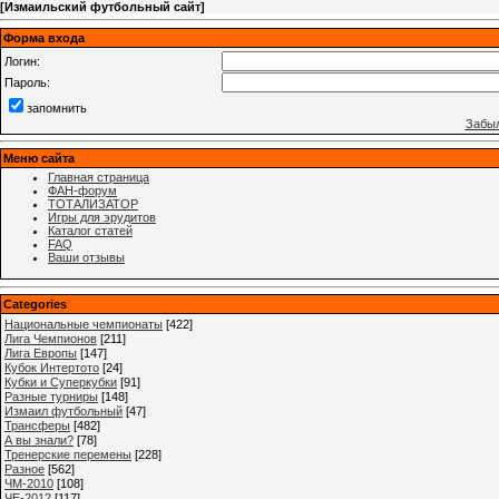
[
Измаильский футбольный сайт
]
Форма входа
Логин:
Пароль:
запомнить
Забыл
Меню сайта
Главная страница
ФАН-форум
ТОТАЛИЗАТОР
Игры для эрудитов
Каталог статей
FAQ
Ваши отзывы
Categories
Национальные чемпионаты
[422]
Лига Чемпионов
[211]
Лига Европы
[147]
Кубок Интертото
[24]
Кубки и Суперкубки
[91]
Разные турниры
[148]
Измаил футбольный
[47]
Трансферы
[482]
А вы знали?
[78]
Тренерские перемены
[228]
Разное
[562]
ЧМ-2010
[108]
ЧЕ-2012
[117]