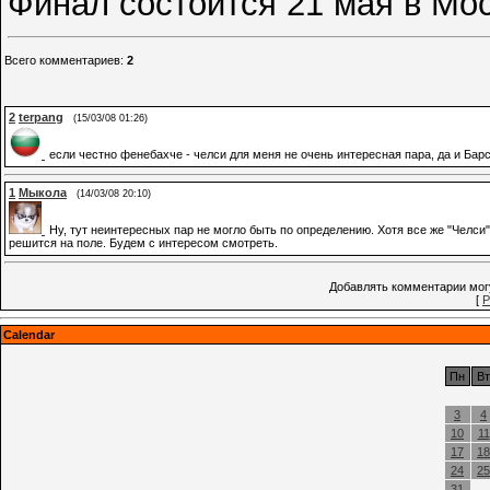
Финал состоится 21 мая в Мос
Всего комментариев
:
2
2
terpang
(15/03/08 01:26)
если честно фенебахче - челси для меня не очень интересная пара, да и Барс
1
Мыкола
(14/03/08 20:10)
Ну, тут неинтересных пар не могло быть по определению. Хотя все же "Челси
решится на поле. Будем с интересом смотреть.
Добавлять комментарии могу
[
Р
Calendar
Пн
Вт
3
4
10
11
17
18
24
25
31