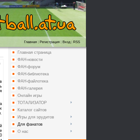
Главная
|
Регистрация
|
Вход
|
RSS
Главная страница
ФАН-новости
4
ФАН-форум
ФАН-библиотека
ФАН-файлотека
в
ь
ФАН-галерея
я
Онлайн игры
ТОТАЛИЗАТОР
а
х
Каталог сайтов
.
Игры для эрудитов
Для фанатов
й
е
О нас
0
м