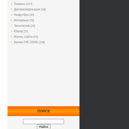
Травмы
[127]
Дисквалификации
[39]
Нефутбол
[25]
Интервью
[79]
Эксклюзив
[10]
Юмор
[27]
Жизнь сайта
[57]
Архив (ЧЕ-2008)
[158]
ПОИСК