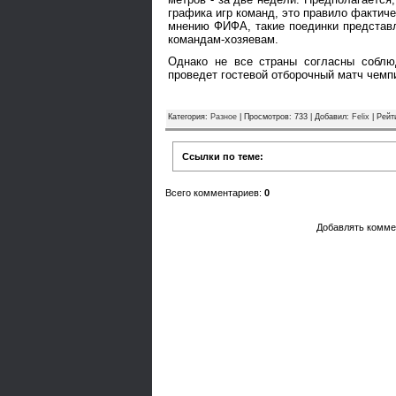
графика игр команд, это правило фактич
мнению ФИФА, такие поединки представ
командам-хозяевам.
Однако не все страны согласны соблю
проведет гостевой отборочный матч чемп
Категория
:
Разное
|
Просмотров
: 733 |
Добавил
:
Felix
|
Рейт
Ссылки по теме:
Всего комментариев
:
0
Добавлять комме