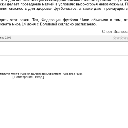
ески делает проведение матчей в условиях высокогорья невозможным. П
ляют опасность для здоровья футболистов, а также дают преимуществ
дать этот закон. Так, Федерация футбола Чили объявило о том, чт
ионата мира 14 июня с Боливией согласно расписанию.
Спорт-Экспрес
инг
:
0.0
/
0
нтарии могут только зарегистрированные пользователи.
[
Регистрация
|
Вход
]