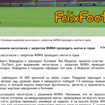
т
т Боливии выразили несогласие с запретом ФИФА проводить матчи в горах
азили несогласие с запретом ФИФА проводить матчи в горах
19:5
несогласие с запретом ФИФА проводить матчи в горах
Диего Марадона и президент Боливии Эво Моралес приняли участие 
и Ла-Пасе для выражения несогласия с запретом ФИФА проводит
огорья. Марадона в поединке оформил хет-трик, а Моралес отличилс
, наблюдало 25 000 зрителей из обеих стран. Поединок проходил н
0 метров над уровнем моря и завершился победой 7:4 команды бывши
леса, в которой играли известные футболисты, артисты и журналисты
мощь жертвам наводнения в Боливии.
ысказывал несогласие с решением ФИФА. Напомним, что на прошло
гласно которому на международные матчи, проводимые на высоте боле
а-гость должна приезжать минимум за неделю, а на высоте более 300
, что для акклиматизации необходимо именно столько времени. С учето