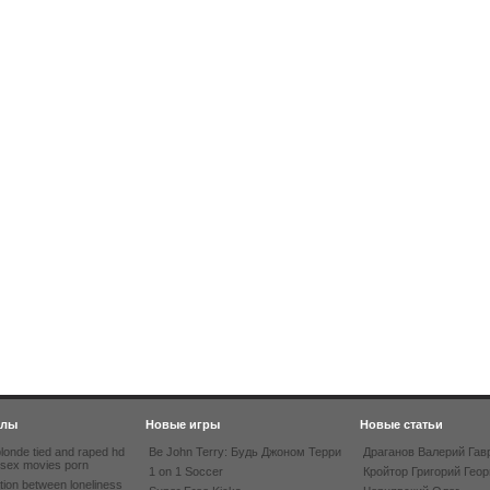
йлы
Новые игры
Новые статьи
londe tied and raped hd
Be John Terry: Будь Джоном Терри
Драганов Валерий Гав
 sex movies porn
1 on 1 Soccer
Кройтор Григорий Геор
tion between loneliness