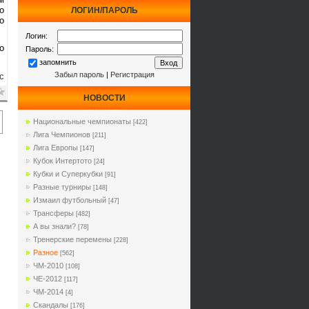
о
ЛОГИН/ПАРОЛЬ
о
Логин:
о
Пароль:
запомнить
Забыл пароль
|
Регистрация
с
НОВОСТИ
Национальные чемпионаты
[422]
Лига Чемпионов
[211]
Лига Европы
[147]
Кубок Интертото
[24]
Кубки и Суперкубки
[91]
Разные турниры
[148]
Измаил футбольный
[47]
Трансферы
[482]
А вы знали?
[78]
Тренерские перемены
[228]
Разное
[562]
ЧМ-2010
[108]
ЧЕ-2012
[117]
ЧМ-2014
[4]
Cкандалы
[176]