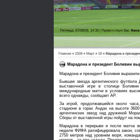
Пятница, 07/08/26, 14:30 |
Приветствую Вас
Фана
Главная
»
2008
»
Март
»
18
» Марадона и президен
Марадона и президент Боливии выр
Марадона и президент Боливии выразили 
Бывшая звезда аргентинского футбола 
выставочной игре в столице Боливи
международные матчи в условиях высок
всего однажды, сообщает AP.
За игрой, продолжавшейся около часа
стадионе в горах Андах на высоте 360
аргентинских звезд над дружиной Мора
Сборы от выставочной игры пойдут на по
Марадона в перерыве и после матча в
неделе ФИФА ратифицировала закон, со
2750 метров над уровнем моря, команд
метров - за две недели. Предполагается