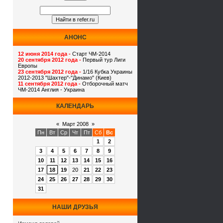
АНОНС
12 июня 2014 года -
Старт ЧМ-2014
20 сентября 2012 года -
Первый тур Лиги
Европы
23 сентября 2012 года -
1/16 Кубка Украины
2012-2013 "Шахтер"-"Динамо" (Киев)
11 сентября 2012 года -
Отборочный матч
ЧМ-2014 Англия - Украина
КАЛЕНДАРЬ
«
Март 2008
»
Пн
Вт
Ср
Чт
Пт
Сб
Вс
1
2
3
4
5
6
7
8
9
10
11
12
13
14
15
16
17
18
19
20
21
22
23
24
25
26
27
28
29
30
31
НАШИ ДРУЗЬЯ