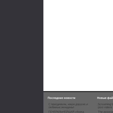
Последние новости
Новые фа
С праздником, наши дорогие и
Screaming b
любимые женщины!
porn videos
ГЕНЕРАЛЬНЕЙШАЯ уборка
The associa