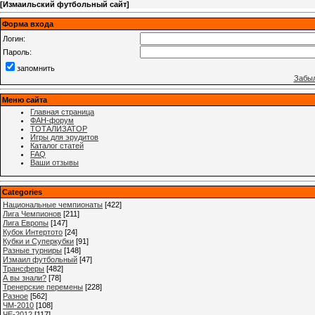
[
Измаильский футбольный сайт
]
Форма входа
Логин:
Пароль:
запомнить
Забыл
Меню сайта
Главная страница
ФАН-форум
ТОТАЛИЗАТОР
Игры для эрудитов
Каталог статей
FAQ
Ваши отзывы
Categories
Национальные чемпионаты
[422]
Лига Чемпионов
[211]
Лига Европы
[147]
Кубок Интертото
[24]
Кубки и Суперкубки
[91]
Разные турниры
[148]
Измаил футбольный
[47]
Трансферы
[482]
А вы знали?
[78]
Тренерские перемены
[228]
Разное
[562]
ЧМ-2010
[108]
ЧЕ-2012
[117]