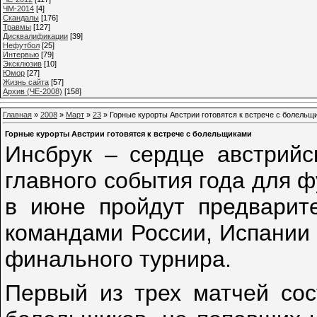
ЧМ-2014
[4]
Cкандалы
[176]
Травмы
[127]
Дисквалификации
[39]
Нефутбол
[25]
Интервью
[79]
Эксклюзив
[10]
Юмор
[27]
Жизнь сайта
[57]
Архив (ЧЕ-2008)
[158]
Главная
»
2008
»
Март
»
23
» Горные курорты Австрии готовятся к встрече с болельщ
Горные курорты Австрии готовятся к встрече с болельщиками
Инсбрук – сердце австрийс
главного события года для 
в июне пройдут предвари
командами России, Испании 
финального турнира.
Первый из трех матчей сос