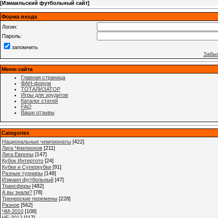
[
Измаильский футбольный сайт
]
Форма входа
Логин:
Пароль:
запомнить
Забыл
Меню сайта
Главная страница
ФАН-форум
ТОТАЛИЗАТОР
Игры для эрудитов
Каталог статей
FAQ
Ваши отзывы
Categories
Национальные чемпионаты
[422]
Лига Чемпионов
[211]
Лига Европы
[147]
Кубок Интертото
[24]
Кубки и Суперкубки
[91]
Разные турниры
[148]
Измаил футбольный
[47]
Трансферы
[482]
А вы знали?
[78]
Тренерские перемены
[228]
Разное
[562]
ЧМ-2010
[108]
ЧЕ-2012
[117]