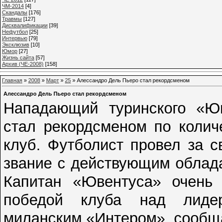
ЧМ-2014
[4]
Cкандалы
[176]
Травмы
[127]
Дисквалификации
[39]
Нефутбол
[25]
Интервью
[79]
Эксклюзив
[10]
Юмор
[27]
Жизнь сайта
[57]
Архив (ЧЕ-2008)
[158]
Главная
»
2008
»
Март
»
25
» Алессандро Дель Пьеро стал рекордсменом
Алессандро Дель Пьеро стал рекордсменом
Нападающий туринского «Ю
стал рекордсменом по колич
клуб. Футболист провел за с
звание с действующим облада
Капитан «Ювентуса» очень 
победой клуба над лидер
миланским «Интером», сообщает