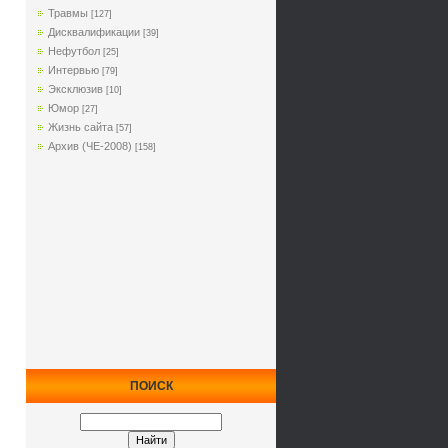
Травмы
[127]
Дисквалификации
[39]
Нефутбол
[25]
Интервью
[79]
Эксклюзив
[10]
Юмор
[27]
Жизнь сайта
[57]
Архив (ЧЕ-2008)
[158]
ПОИСК