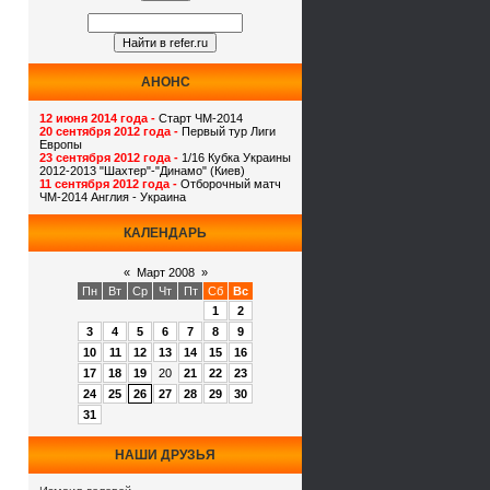
АНОНС
12 июня 2014 года -
Старт ЧМ-2014
20 сентября 2012 года -
Первый тур Лиги
Европы
23 сентября 2012 года -
1/16 Кубка Украины
2012-2013 "Шахтер"-"Динамо" (Киев)
11 сентября 2012 года -
Отборочный матч
ЧМ-2014 Англия - Украина
КАЛЕНДАРЬ
«
Март 2008
»
Пн
Вт
Ср
Чт
Пт
Сб
Вс
1
2
3
4
5
6
7
8
9
10
11
12
13
14
15
16
17
18
19
20
21
22
23
24
25
26
27
28
29
30
31
НАШИ ДРУЗЬЯ