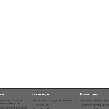
йлы
Новые игры
Новые статьи
londe tied and raped hd
Be John Terry: Будь Джоном Терри
Драганов Валерий Гав
 sex movies porn
1 on 1 Soccer
Кройтор Григорий Геор
tion between loneliness