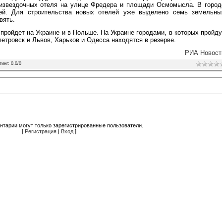
ятизвездочных отеля на улице Фредера и площади Осмомысла. В город
лей. Для строительства новых отелей уже выделено семь земельны
вять.
пройдет на Украине и в Польше. На Украине городами, в которых пройду
етровск и Львов, Харьков и Одесса находятся в резерве.
РИА Новост
тинг
:
0.0
/
0
нтарии могут только зарегистрированные пользователи.
[
Регистрация
|
Вход
]