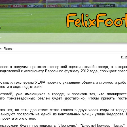
т
ят Львов
21:1
рсовета получил протокол экспертной оценки отелей города, в которо
одготовкой к чемпионату Европы по футболу 2012 года, сообщает пресс
ставлял экспертам УЕФА проект с указанием объема и стоимости работ
ести в ходе подготовки.
 отелей, уже имеющихся в городе, и проектов тех, что планируетс
что трехзвездочных отелей будет достаточно, чтобы принять госте
ка нет, но есть два отеля этого класса в двух часах езды от города
ланируют построить на одной из центральных улиц - улице Федорова. 
проекта этого отеля.
онструкции будут претендовать "Леополис", "Днестр-Премьер Палас" 