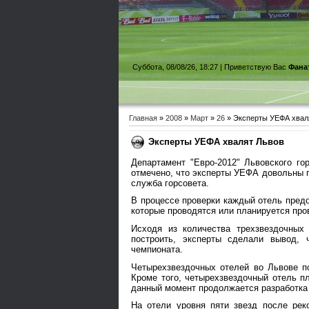
Суббота, 08/08/26, 18:27 |
Приветствую Вас
Фана
Главная
»
2008
»
Март
»
26
» Эксперты УЕФА хвал
Эксперты УЕФА хвалят Львов
Департамент "Евро-2012" Львовского го
отмечено, что эксперты УЕФА довольны п
служба горсовета.
В процессе проверки каждый отель предо
которые проводятся или планируется пров
Исходя из количества трехзвездочных
построить, эксперты сделали вывод, 
чемпионата.
Четырехзвездочных отелей во Львове по
Кроме того, четырехзвездочный отель п
данный момент продолжается разработка 
На отели уровня пяти звезд после рек