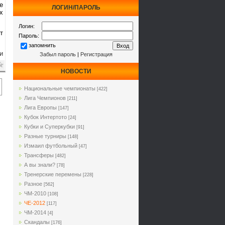
е
ЛОГИН/ПАРОЛЬ
х
Логин:
т
Пароль:
запомнить
и
Забыл пароль
|
Регистрация
НОВОСТИ
Национальные чемпионаты
[422]
Лига Чемпионов
[211]
Лига Европы
[147]
Кубок Интертото
[24]
Кубки и Суперкубки
[91]
Разные турниры
[148]
Измаил футбольный
[47]
Трансферы
[482]
А вы знали?
[78]
Тренерские перемены
[228]
Разное
[562]
ЧМ-2010
[108]
ЧЕ-2012
[117]
ЧМ-2014
[4]
Cкандалы
[176]