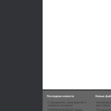
Последние новости
Новые фа
С праздником, наши дорогие и
Screaming b
любимые женщины!
porn videos
ГЕНЕРАЛЬНЕЙШАЯ уборка
The associa