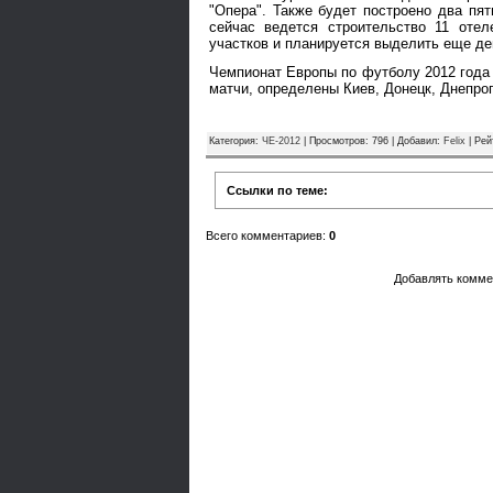
"Опера". Также будет построено два п
сейчас ведется строительство 11 оте
участков и планируется выделить еще де
Чемпионат Европы по футболу 2012 года 
матчи, определены Киев, Донецк, Днепроп
Категория
:
ЧЕ-2012
|
Просмотров
: 796 |
Добавил
:
Felix
|
Рей
Ссылки по теме:
Всего комментариев
:
0
Добавлять комме