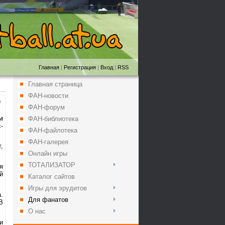
Главная
|
Регистрация
|
Вход
|
RSS
Главная страница
ФАН-новости
0
ФАН-форум
м
ФАН-библиотека
-
ФАН-файлотека
ФАН-галерея
,
Онлайн игры
ТОТАЛИЗАТОР
я
й
Каталог сайтов
Игры для эрудитов
.
Для фанатов
В
О нас
и