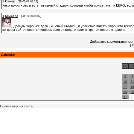
2
Санёк
(28/03/08 08:28)
Как я понял - это и есть тот самый стадион, который якобы примет матчи ЕВРО, есл
1
Мыкола
(28/03/08 00:07)
Дважды хорошее дело - и новый стадион, и уважение памяти хорошего тренера
когда на сайте появится информация о предстоящем открытии нового стадиона.
Добавлять комментарии могу
[
Р
Calendar
Пн
Вт
3
4
10
11
17
18
24
25
31
Полная версия сайта