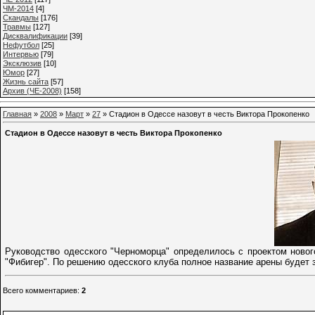
ЧМ-2014
[4]
Cкандалы
[176]
Травмы
[127]
Дисквалификации
[39]
Нефутбол
[25]
Интервью
[79]
Эксклюзив
[10]
Юмор
[27]
Жизнь сайта
[57]
Архив (ЧЕ-2008)
[158]
Главная
»
2008
»
Март
»
27
» Стадион в Одессе назовут в честь Виктора Прокопенко
Стадион в Одессе назовут в честь Виктора Прокопенко
Руководство одесского "Черноморца" определилось с проектом новог
"Фибигер". По решению одесского клуба полное название арены будет 
Всего комментариев
:
2