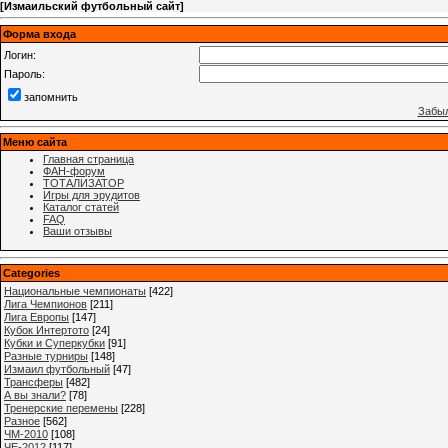
[
Измаильский футбольный сайт
]
Форма входа
Логин:
Пароль:
запомнить
Забыл
Меню сайта
Главная страница
ФАН-форум
ТОТАЛИЗАТОР
Игры для эрудитов
Каталог статей
FAQ
Ваши отзывы
Categories
Национальные чемпионаты
[422]
Лига Чемпионов
[211]
Лига Европы
[147]
Кубок Интертото
[24]
Кубки и Суперкубки
[91]
Разные турниры
[148]
Измаил футбольный
[47]
Трансферы
[482]
А вы знали?
[78]
Тренерские перемены
[228]
Разное
[562]
ЧМ-2010
[108]
ЧЕ-2012
[117]