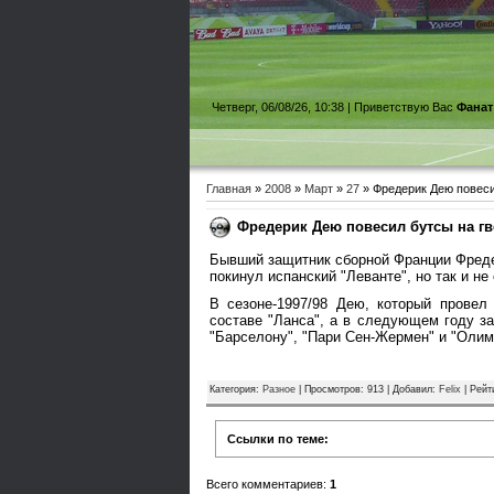
Четверг, 06/08/26, 10:38 |
Приветствую Вас
Фанат
Главная
»
2008
»
Март
»
27
» Фредерик Дею повеси
Фредерик Дею повесил бутсы на гв
Бывший защитник сборной Франции Фреде
покинул испанский "Леванте", но так и не
В сезоне-1997/98 Дею, который провел
составе "Ланса", а в следующем году за
"Барселону", "Пари Сен-Жермен" и "Олим
Категория
:
Разное
|
Просмотров
: 913 |
Добавил
:
Felix
|
Рейт
Ссылки по теме:
Всего комментариев
:
1