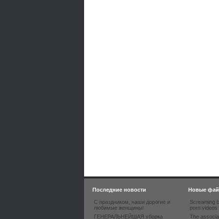
Последние новости
Новые фа
С праздником, наши дорогие и
Screaming b
любимые женщины!
porn videos
ГЕНЕРАЛЬНЕЙШАЯ уборка
The associa