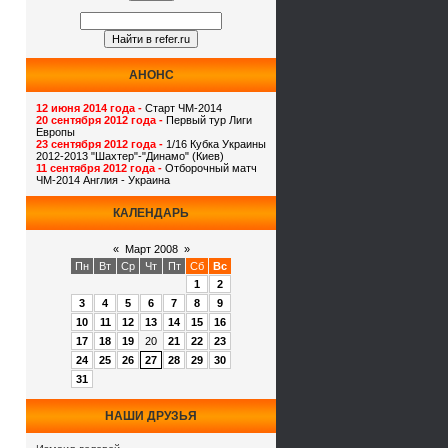
АНОНС
12 июня 2014 года -
Старт ЧМ-2014
20 сентября 2012 года -
Первый тур Лиги
Европы
23 сентября 2012 года -
1/16 Кубка Украины
2012-2013 "Шахтер"-"Динамо" (Киев)
11 сентября 2012 года -
Отборочный матч
ЧМ-2014 Англия - Украина
КАЛЕНДАРЬ
«
Март 2008
»
Пн
Вт
Ср
Чт
Пт
Сб
Вс
1
2
3
4
5
6
7
8
9
10
11
12
13
14
15
16
17
18
19
20
21
22
23
24
25
26
27
28
29
30
31
НАШИ ДРУЗЬЯ