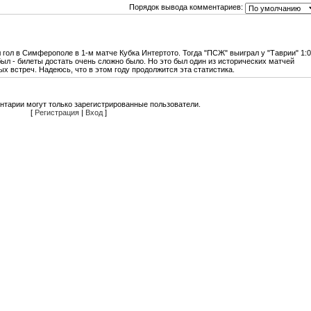
Порядок вывода комментариев:
л гол в Симферополе в 1-м матче Кубка Интертото. Тогда "ПСЖ" выиграл у "Таврии" 1:0
был - билеты достать очень сложно было. Но это был один из исторических матчей
ых встреч. Надеюсь, что в этом году продолжится эта статистика.
нтарии могут только зарегистрированные пользователи.
[
Регистрация
|
Вход
]