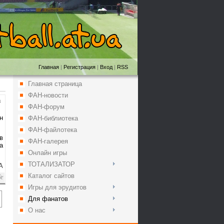
Главная
|
Регистрация
|
Вход
|
RSS
Главная страница
ФАН-новости
3
ФАН-форум
н
ФАН-библиотека
ФАН-файлотека
в
ФАН-галерея
а
Онлайн игры
ТОТАЛИЗАТОР
А
Каталог сайтов
Игры для эрудитов
Для фанатов
О нас