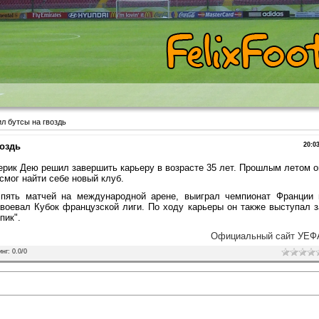
л бутсы на гвоздь
оздь
20:0
рик Дею решил завершить карьеру в возрасте 35 лет. Прошлым летом о
 смог найти себе новый клуб.
 пять матчей на международной арене, выиграл чемпионат Франции 
воевал Кубок французской лиги. По ходу карьеры он также выступал з
пик".
Официальный сайт УЕФ
инг
:
0.0
/
0