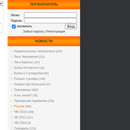
ЛОГИН/ПАРОЛЬ
Логин:
Пароль:
,
запомнить
Забыл пароль
|
Регистрация
НОВОСТИ
Национальные чемпионаты
[422]
Лига Чемпионов
[211]
Лига Европы
[147]
Кубок Интертото
[24]
Кубки и Суперкубки
[91]
Разные турниры
[148]
Измаил футбольный
[47]
Трансферы
[482]
А вы знали?
[78]
Тренерские перемены
[228]
Разное
[562]
ЧМ-2010
[108]
ЧЕ-2012
[117]
ЧМ-2014
[4]
Cкандалы
[176]