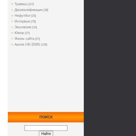
Травмы
[127]
Дисквалификации
[39]
Нефутбол
[25]
Интервью
[79]
Эксклюзив
[10]
Юмор
[27]
Жизнь сайта
[57]
Архив (ЧЕ-2008)
[158]
ПОИСК