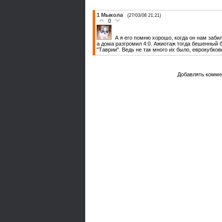
1
Мыкола
(27/03/08 21:21)
0
А я его помню хорошо, когда он нам заби
а дома разгромил 4:0. Ажиотаж тогда бешенный 
"Таврии". Ведь не так много их было, еврокубков
Добавлять комме