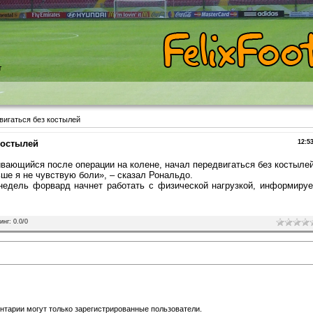
т
вигаться без костылей
костылей
12:5
ающийся после операции на колене, начал передвигаться без костылей
ьше я не чувствую боли», – сказал Рональдо.
недель форвард начнет работать с физической нагрузкой, информируе
инг
:
0.0
/
0
нтарии могут только зарегистрированные пользователи.