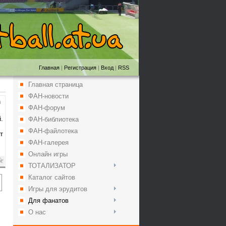
Главная
|
Регистрация
|
Вход
|
RSS
Главная страница
ФАН-новости
3
ФАН-форум
.
ФАН-библиотека
ФАН-файлотека
т
ФАН-галерея
Онлайн игры
ТОТАЛИЗАТОР
Каталог сайтов
Игры для эрудитов
Для фанатов
О нас