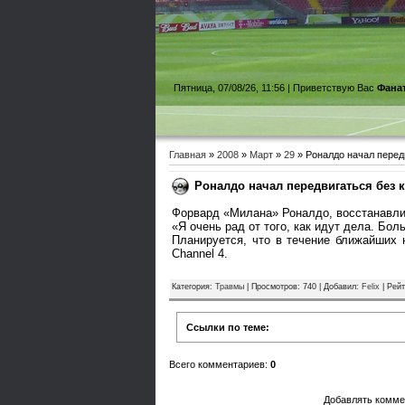
Пятница, 07/08/26, 11:56 |
Приветствую Вас
Фана
Главная
»
2008
»
Март
»
29
» Роналдо начал перед
Роналдо начал передвигаться без 
Форвард «Милана» Роналдо, восстанавлив
«Я очень рад от того, как идут дела. Бол
Планируется, что в течение ближайших 
Channel 4.
Категория
:
Травмы
|
Просмотров
: 740 |
Добавил
:
Felix
|
Рейт
Ссылки по теме:
Всего комментариев
:
0
Добавлять комме