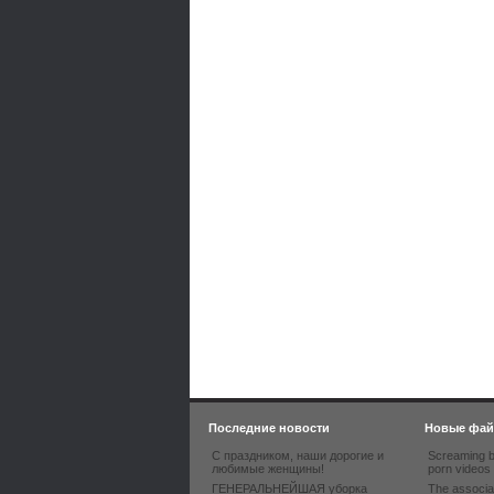
Последние новости
Новые фа
С праздником, наши дорогие и
Screaming b
любимые женщины!
porn videos
ГЕНЕРАЛЬНЕЙШАЯ уборка
The associa