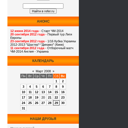
АНОНС
12 июня 2014 года -
Старт ЧМ-2014
20 сентября 2012 года -
Первый тур Лиги
Европы
23 сентября 2012 года -
1/16 Кубка Украины
2012-2013 "Шахтер"-"Динамо" (Киев)
11 сентября 2012 года -
Отборочный матч
ЧМ-2014 Англия - Украина
КАЛЕНДАРЬ
«
Март 2008
»
Пн
Вт
Ср
Чт
Пт
Сб
Вс
1
2
3
4
5
6
7
8
9
10
11
12
13
14
15
16
17
18
19
20
21
22
23
24
25
26
27
28
29
30
31
НАШИ ДРУЗЬЯ