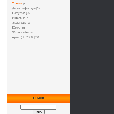
Травмы
[127]
Дисквалификации
[39]
Нефутбол
[25]
Интервью
[79]
Эксклюзив
[10]
Юмор
[27]
Жизнь сайта
[57]
Архив (ЧЕ-2008)
[158]
ПОИСК