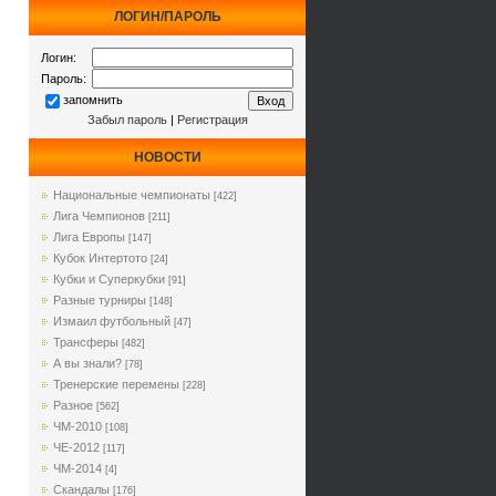
ЛОГИН/ПАРОЛЬ
Логин:
Пароль:
запомнить
Забыл пароль
|
Регистрация
НОВОСТИ
Национальные чемпионаты
[422]
Лига Чемпионов
[211]
Лига Европы
[147]
Кубок Интертото
[24]
Кубки и Суперкубки
[91]
Разные турниры
[148]
Измаил футбольный
[47]
Трансферы
[482]
А вы знали?
[78]
Тренерские перемены
[228]
Разное
[562]
ЧМ-2010
[108]
ЧЕ-2012
[117]
ЧМ-2014
[4]
Cкандалы
[176]