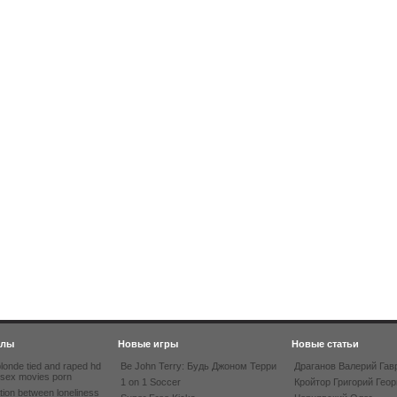
йлы
Новые игры
Новые статьи
londe tied and raped hd
Be John Terry: Будь Джоном Терри
Драганов Валерий Гав
 sex movies porn
1 on 1 Soccer
Кройтор Григорий Геор
tion between loneliness