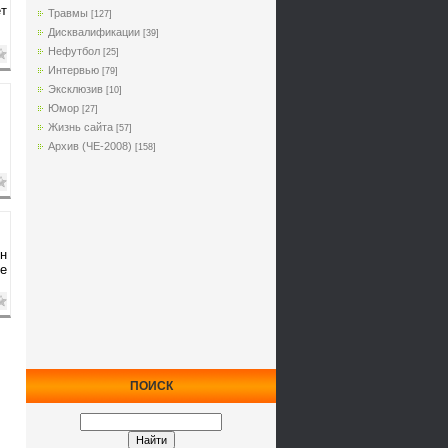
т
Травмы
[127]
Дисквалификации
[39]
Нефутбол
[25]
Интервью
[79]
Эксклюзив
[10]
Юмор
[27]
Жизнь сайта
[57]
Архив (ЧЕ-2008)
[158]
н
те
ПОИСК