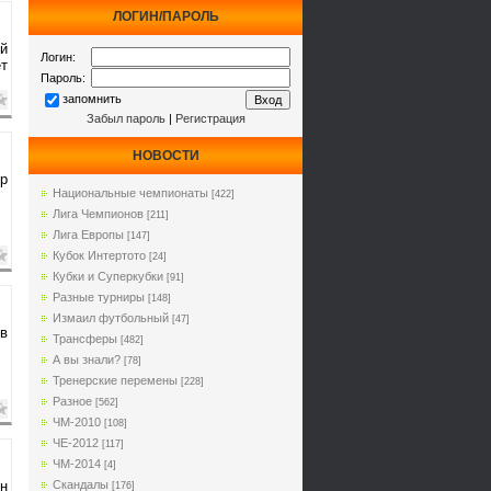
ЛОГИН/ПАРОЛЬ
ий
Логин:
т
Пароль:
запомнить
Забыл пароль
|
Регистрация
НОВОСТИ
ир
Национальные чемпионаты
[422]
Лига Чемпионов
[211]
Лига Европы
[147]
Кубок Интертото
[24]
Кубки и Суперкубки
[91]
Разные турниры
[148]
Измаил футбольный
[47]
 в
Трансферы
[482]
А вы знали?
[78]
Тренерские перемены
[228]
Разное
[562]
ЧМ-2010
[108]
ЧЕ-2012
[117]
ЧМ-2014
[4]
Он
Cкандалы
[176]