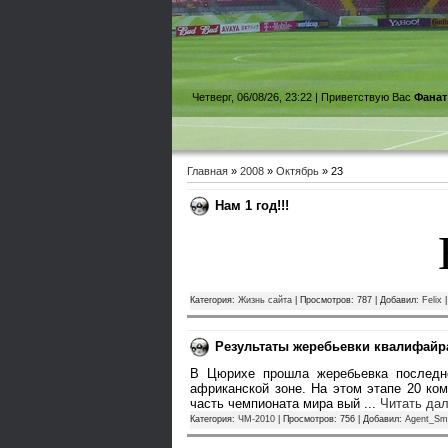
Четверг, 06/08/26, 23:22 |
Приветствую Вас
Фанат
Главная
»
2008
»
Октябрь
»
23
Нам 1 год!!!
Категория:
Жизнь сайта
| Просмотров: 787 | Добавил:
Felix
|
Результаты жеребьевки квалифайр
В Цюрихе прошла жеребьевка последне
африканской зоне. На этом этапе 20 ко
часть чемпионата мира вый
...
Читать да
Категория:
ЧМ-2010
| Просмотров: 756 | Добавил:
Agent_Sm