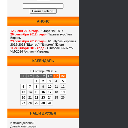
АНОНС
12 июня 2014 года -
Старт ЧМ-2014
20 сентября 2012 года -
Первый тур Лиги
Европы
23 сентября 2012 года -
1/16 Кубка Украины
2012-2013 "Шахтер"-"Динамо" (Киев)
11 сентября 2012 года -
Отборочный матч
ЧМ-2014 Англия - Украина
КАЛЕНДАРЬ
«
Октябрь 2008
»
Пн
Вт
Ср
Чт
Пт
Сб
Вс
1
2
3
4
5
6
7
8
9
10
11
12
13
14
15
16
17
18
19
20
21
22
23
24
25
26
27
28
29
30
31
НАШИ ДРУЗЬЯ
Измаил деловой
Дунайский форум