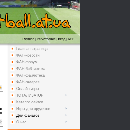
Главная
|
Регистрация
|
Вход
|
RSS
Главная страница
ФАН-новости
ФАН-форум
ФАН-библиотека
ФАН-файлотека
ФАН-галерея
Онлайн игры
ТОТАЛИЗАТОР
Каталог сайтов
в
Игры для эрудитов
ую
Для фанатов
О нас