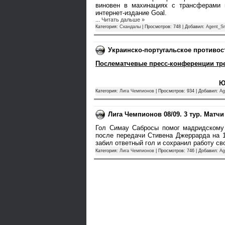
виновен в махинациях с трансферами 
интернет-издание Goal.
...
Читать дальше »
Категория:
Cкандалы
| Просмотров: 748 | Добавил:
Agent_S
Украинско-португальское противос
Послематчевые пресс-конференции трен
Ю
Категория:
Лига Чемпионов
| Просмотров: 934 | Добавил:
Ag
Лига Чемпионов 08/09. 3 тур. Матч
Гол Симау Сабросы помог мадридскому 
после передачи Стивена Джеррарда на 1
забил ответный гол и сохранил работу с
Категория:
Лига Чемпионов
| Просмотров: 746 | Добавил:
Ag