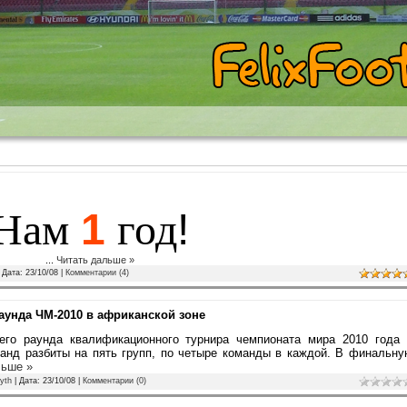
Нам
1
год
!
...
Читать дальше »
 Дата:
23/10/08
|
Комментарии (4)
аунда ЧМ-2010 в африканской зоне
го раунда квалификационного турнира чемпионата мира 2010 года 
манд разбиты на пять групп, по четыре команды в каждой. В финальн
льше »
yth
| Дата:
23/10/08
|
Комментарии (0)