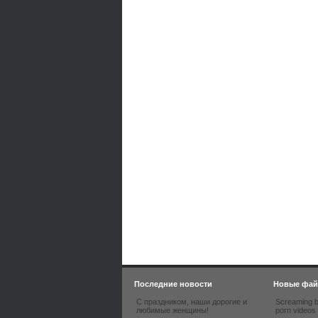
Последние новости
Новые фа
С праздником, наши дорогие и
Screaming b
любимые женщины!
porn videos