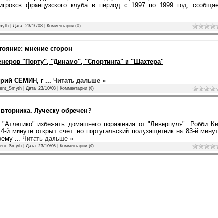
игроков французского клуба в период с 1997 по 1999 год, сообщае
myth
| Дата:
23/10/08
|
Комментарии (0)
тояние: мнение сторон
еров "Порту", "Динамо", "Спортинга" и "Шахтера"
рий СЕМИН, г
...
Читать дальше »
ent_Smyth
| Дата:
23/10/08
|
Комментарии (0)
и вторника. Луческу обречен?
"Атлетико" избежать домашнего поражения от "Ливерпуля". Робби Ки
4-й минуте открыл счет, но португальский полузащитник на 83-й мину
воему
...
Читать дальше »
ent_Smyth
| Дата:
23/10/08
|
Комментарии (0)