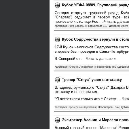
Кубок УЕФА 08/09. Групповой раунд
Сегодня стартует групповой раунд Куб
“Спартак”) отдыхает в первом туре, в
приковано к столице Рос
...
Читать дальш
Категория:
Лига Европы
| Просмотров: 811 | Добавил:
Agent
Кубок Содружества вернули в стол
17-й Кубок чемпионов Содружества состои
впервые был проведен в Санкт-Петербург
В Северной ст
...
Читать дальше »
Категория:
Кубки и Суперкубки
| Просмотров: 780 | Добави
Тренер "Стяуа" ушел в отставку
Владелец румынского "Стяуа" Джиджи Бе
отставку и он ее принял.
"Я встретился только что с Лэкэту
...
Чит
Категория:
Тренерские перемены
| Просмотров: 724 | Доба
Экс-тренер Алании и Марселя пров
Бывший главный тренер "Марселя" Ролан