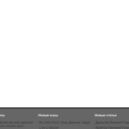
йлы
Новые игры
Новые статьи
londe tied and raped hd
Be John Terry: Будь Джоном Терри
Драганов Валерий Гав
 sex movies porn
1 on 1 Soccer
Кройтор Григорий Геор