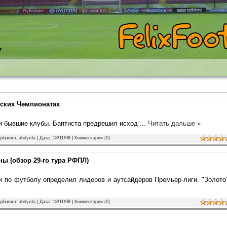
т
ских Чемпионатах
ои бывшие клубы. Баптиста предрешил исход
...
Читать дальше »
Добавил:
abdyrda
| Дата:
18/11/08
|
Комментарии (0)
ы (обзор 29-го тура РФПЛ)
и по футболу определил лидеров и аутсайдеров Премьер-лиги. "Золото
Добавил:
abdyrda
| Дата:
18/11/08
|
Комментарии (0)