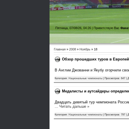
Пятница, 07/08/26, 04:26 |
Приветствую Вас
Фана
Главная
»
2008
»
Ноябрь
»
18
Обзор прошедших туров в Европей
В Англии Джованни и Якубу огорчили св
Категория:
Национальные чемпионаты
| Просмотров: 647 | 
Медалисты и аутсайдеры определен
Двадцать девятый тур чемпионата Росси
...
Читать дальше »
Категория:
Национальные чемпионаты
| Просмотров: 797 | 