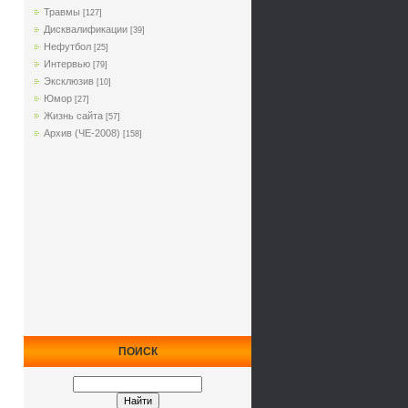
Травмы
[127]
Дисквалификации
[39]
Нефутбол
[25]
Интервью
[79]
Эксклюзив
[10]
Юмор
[27]
Жизнь сайта
[57]
Архив (ЧЕ-2008)
[158]
ПОИСК