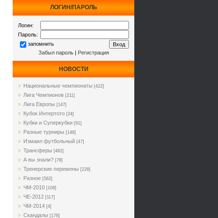
ЛОГИН/ПАРОЛЬ
Логин:
Пароль:
запомнить
Забыл пароль
|
Регистрация
НОВОСТИ
Национальные чемпионаты
[422]
Лига Чемпионов
[211]
Лига Европы
[147]
Кубок Интертото
[24]
Кубки и Суперкубки
[91]
Разные турниры
[148]
Измаил футбольный
[47]
Трансферы
[482]
А вы знали?
[78]
Тренерские перемены
[228]
Разное
[562]
ЧМ-2010
[108]
ЧЕ-2012
[117]
ЧМ-2014
[4]
Cкандалы
[176]