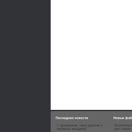
Последние новости
Новые фа
С праздником, наши дорогие и
Screaming b
любимые женщины!
porn videos