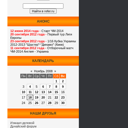
АНОНС
12 июня 2014 года -
Старт ЧМ-2014
20 сентября 2012 года -
Первый тур Лиги
Европы
23 сентября 2012 года -
1/16 Кубка Украины
2012-2013 "Шахтер"-"Динамо" (Киев)
11 сентября 2012 года -
Отборочный матч
ЧМ-2014 Англия - Украина
КАЛЕНДАРЬ
«
Ноябрь 2008
»
Пн
Вт
Ср
Чт
Пт
Сб
Вс
1
2
3
4
5
6
7
8
9
10
11
12
13
14
15
16
17
18
19
20
21
22
23
24
25
26
27
28
29
30
НАШИ ДРУЗЬЯ
Измаил деловой
Дунайский форум