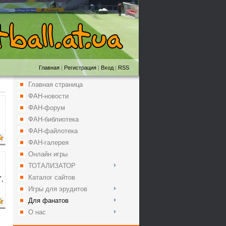
Главная
|
Регистрация
|
Вход
|
RSS
Главная страница
ФАН-новости
ФАН-форум
ФАН-библиотека
ФАН-файлотека
ФАН-галерея
Онлайн игры
ТОТАЛИЗАТОР
Каталог сайтов
",
Игры для эрудитов
Для фанатов
О нас