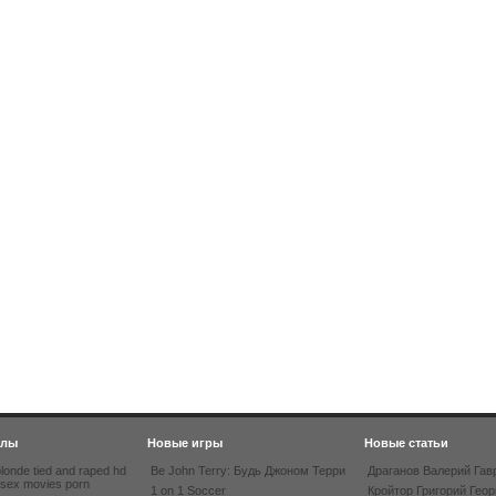
йлы
Новые игры
Новые статьи
londe tied and raped hd
Be John Terry: Будь Джоном Терри
Драганов Валерий Гав
 sex movies porn
1 on 1 Soccer
Кройтор Григорий Геор