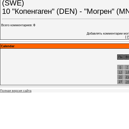
(SWE)
10 "Копенгаген" (DEN) - "Могрен" (MN
Всего комментариев
:
0
Добавлять комментарии могу
[
Р
Calendar
Пн
Вт
6
7
13
14
20
21
27
28
Полная версия сайта