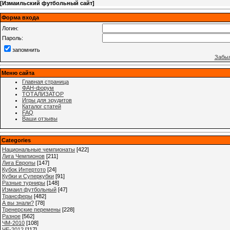
[
Измаильский футбольный сайт
]
Форма входа
Логин:
Пароль:
запомнить
Забыл
Меню сайта
Главная страница
ФАН-форум
ТОТАЛИЗАТОР
Игры для эрудитов
Каталог статей
FAQ
Ваши отзывы
Categories
Национальные чемпионаты
[422]
Лига Чемпионов
[211]
Лига Европы
[147]
Кубок Интертото
[24]
Кубки и Суперкубки
[91]
Разные турниры
[148]
Измаил футбольный
[47]
Трансферы
[482]
А вы знали?
[78]
Тренерские перемены
[228]
Разное
[562]
ЧМ-2010
[108]
ЧЕ-2012
[117]