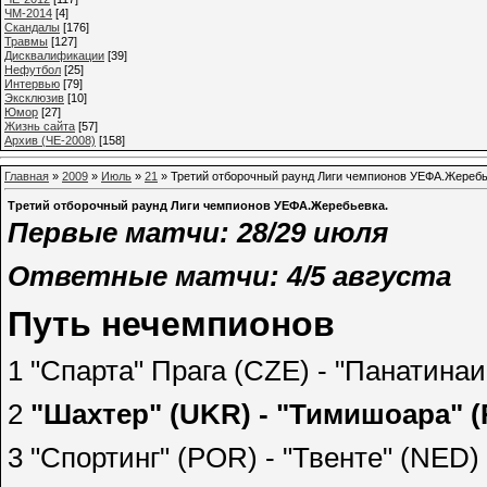
ЧМ-2014
[4]
Cкандалы
[176]
Травмы
[127]
Дисквалификации
[39]
Нефутбол
[25]
Интервью
[79]
Эксклюзив
[10]
Юмор
[27]
Жизнь сайта
[57]
Архив (ЧЕ-2008)
[158]
Главная
»
2009
»
Июль
»
21
» Третий отборочный раунд Лиги чемпионов УЕФА.Жеребь
Третий отборочный раунд Лиги чемпионов УЕФА.Жеребьевка.
Первые матчи: 28/29 июля
Ответные матчи: 4/5 августа
Путь нечемпионов
1 "Спарта" Прага (CZE) - "Панатина
2
"Шахтер" (UKR) - "Тимишоара" 
3 "Спортинг" (POR) - "Твенте" (NED)