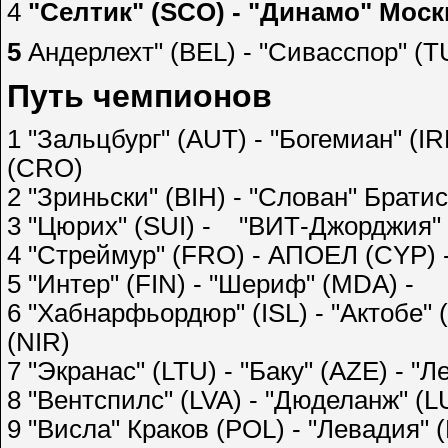
4
"Селтик" (SCO) - "Динамо" Мос
5
Андерлехт" (BEL) - "Сивасспор" (T
Путь чемпионов
1 "Зальцбург" (AUT) - "Богемиан" (I
(CRO)
2 "Зриньски" (BIH) - "Слован" Бра
3 "Цюрих" (SUI) - "ВИТ-Джорджия" 
4 "Стреймур" (FRO) - АПОЕЛ (CYP) -
5 "Интер" (FIN) - "Шериф" (MDA) -
6 "Хабнарфьордюр" (ISL) - "Актобе" 
(NIR)
7 "Экранас" (LTU) - "Баку" (AZE) - "
8 "Вентспилс" (LVA) - "Дюделанж" (L
9 "Висла" Краков (POL) - "Левадия" 