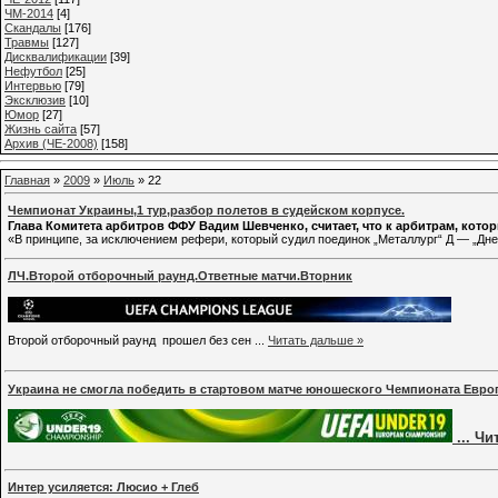
ЧМ-2014
[4]
Cкандалы
[176]
Травмы
[127]
Дисквалификации
[39]
Нефутбол
[25]
Интервью
[79]
Эксклюзив
[10]
Юмор
[27]
Жизнь сайта
[57]
Архив (ЧЕ-2008)
[158]
Главная
»
2009
»
Июль
»
22
Чемпионат Украины,1 тур,разбор полетов в судейском корпусе.
Глава Комитета арбитров ФФУ Вадим Шевченко, считает, что к арбитрам, кото
«В принципе, за исключением рефери, который судил поединок „Металлург“ Д — „Дн
ЛЧ.Второй отборочный раунд.Ответные матчи.Вторник
Второй отборочный раунд прошел без сен
...
Читать дальше »
Украина не смогла победить в стартовом матче юношеского Чемпионата Евр
...
Чи
Интер усиляется: Люсио + Глеб