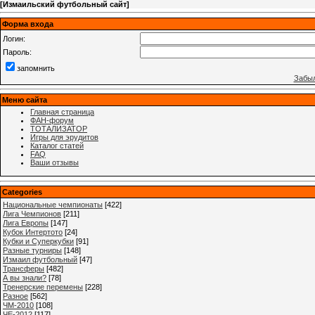
[
Измаильский футбольный сайт
]
Форма входа
Логин:
Пароль:
запомнить
Забыл
Меню сайта
Главная страница
ФАН-форум
ТОТАЛИЗАТОР
Игры для эрудитов
Каталог статей
FAQ
Ваши отзывы
Categories
Национальные чемпионаты
[422]
Лига Чемпионов
[211]
Лига Европы
[147]
Кубок Интертото
[24]
Кубки и Суперкубки
[91]
Разные турниры
[148]
Измаил футбольный
[47]
Трансферы
[482]
А вы знали?
[78]
Тренерские перемены
[228]
Разное
[562]
ЧМ-2010
[108]
ЧЕ-2012
[117]