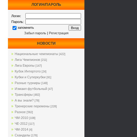
ЛОГИН/ПАРОЛЬ
Логин:
Пароль:
запомнить
Забыл пароль
|
Регистрация
НОВОСТИ
Национальные чемпионаты
[422]
Лига Чемпионов
[211]
Лига Европы
[147]
Кубок Интертото
[24]
Кубки и Суперкубки
[91]
Разные турниры
[148]
Измаил футбольный
[47]
Трансферы
[482]
А вы знали?
[78]
Тренерские перемены
[228]
Разное
[562]
ЧМ-2010
[108]
ЧЕ-2012
[117]
ЧМ-2014
[4]
Cкандалы
[176]