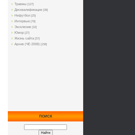
Травмы
[127]
Дисквалификации
[39]
Нефутбол
[25]
Интервью
[79]
Эксклюзив
[10]
Юмор
[27]
Жизнь сайта
[57]
Архив (ЧЕ-2008)
[158]
ПОИСК