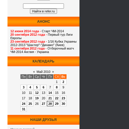
АНОНС
12 июня 2014 года -
Старт ЧМ-2014
20 сентября 2012 года -
Первый тур Лиги
Европы
23 сентября 2012 года -
1/16 Кубка Украины
2012-2013 "Шахтер"-"Динамо" (Киев)
11 сентября 2012 года -
Отборочный матч
ЧМ-2014 Англия - Украина
КАЛЕНДАРЬ
«
Май 2010
»
Пн
Вт
Ср
Чт
Пт
Сб
Вс
1
2
3
4
5
6
7
8
9
10
11
12
13
14
15
16
17
18
19
20
21
22
23
24
25
26
27
28
29
30
31
НАШИ ДРУЗЬЯ