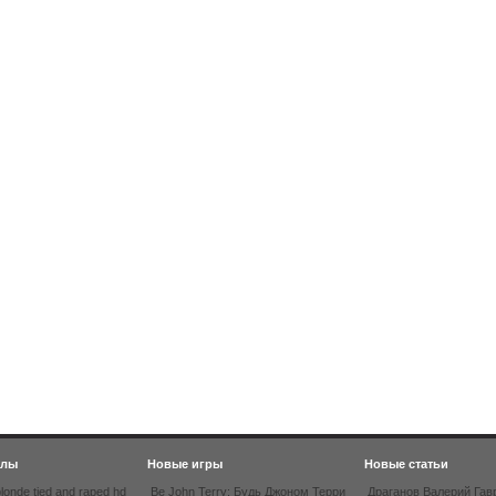
йлы
Новые игры
Новые статьи
londe tied and raped hd
Be John Terry: Будь Джоном Терри
Драганов Валерий Гав