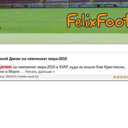
т
рной Дании на чемпионат мира-2010
Дании
на чемпионат мира-2010 в ЮАР, куда не вошли Ким Кристенсен,
ели и Морте
...
Читать дальше »
Дата:
28/05/10
|
Комментарии (0)