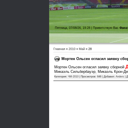
Пятница, 07/08/26, 19:28 |
Приветствую Вас
Фана
Главная
»
2010
»
Май
»
28
Мортен Ольсен огласил заявку сбо
Мортен Ольсен огласил заявку сборной
Микаэль Сильбербауэр, Микаэль Крон-Д
Категория:
ЧМ-2010
| Просмотров: 646 | Добавил:
Anders
| 