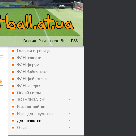
Главная
|
Регистрация
|
Вход
|
RSS
Главная страница
ФАН-новости
ФАН-форум
ФАН-библиотека
ФАН-файлотека
ФАН-галерея
Онлайн игры
ТОТАЛИЗАТОР
Каталог сайтов
Игры для эрудитов
Для фанатов
О нас