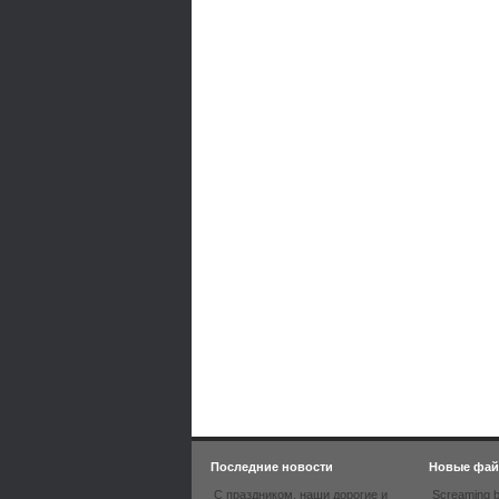
Последние новости
Новые фа
С праздником, наши дорогие и
Screaming b