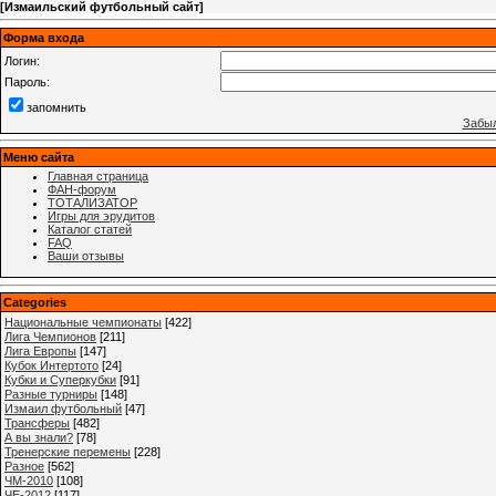
[
Измаильский футбольный сайт
]
Форма входа
Логин:
Пароль:
запомнить
Забыл
Меню сайта
Главная страница
ФАН-форум
ТОТАЛИЗАТОР
Игры для эрудитов
Каталог статей
FAQ
Ваши отзывы
Categories
Национальные чемпионаты
[422]
Лига Чемпионов
[211]
Лига Европы
[147]
Кубок Интертото
[24]
Кубки и Суперкубки
[91]
Разные турниры
[148]
Измаил футбольный
[47]
Трансферы
[482]
А вы знали?
[78]
Тренерские перемены
[228]
Разное
[562]
ЧМ-2010
[108]
ЧЕ-2012
[117]