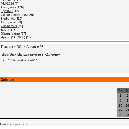
ЧМ-2014
[4]
Cкандалы
[176]
Травмы
[127]
Дисквалификации
[39]
Нефутбол
[25]
Интервью
[79]
Эксклюзив
[10]
Юмор
[27]
Жизнь сайта
[57]
Архив (ЧЕ-2008)
[158]
Главная
»
2011
»
Август
»
06
Дрогба и Малуда вместе в «Дижоне»
...
Читать дальше »
Calendar
Пн
Вт
1
2
8
9
15
16
22
23
29
30
Полная версия сайта