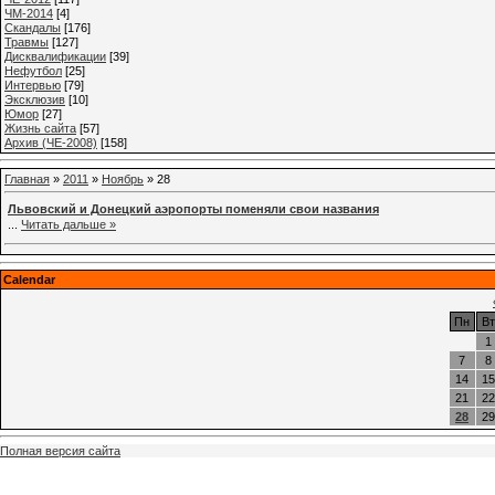
ЧМ-2014
[4]
Cкандалы
[176]
Травмы
[127]
Дисквалификации
[39]
Нефутбол
[25]
Интервью
[79]
Эксклюзив
[10]
Юмор
[27]
Жизнь сайта
[57]
Архив (ЧЕ-2008)
[158]
Главная
»
2011
»
Ноябрь
»
28
Львовский и Донецкий аэропорты поменяли свои названия
...
Читать дальше »
Calendar
Пн
Вт
1
7
8
14
15
21
22
28
29
Полная версия сайта