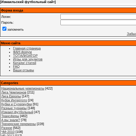
[
Измаильский футбольный сайт
]
Форма входа
Логин:
Пароль:
запомнить
Забыл
Меню сайта
Главная страница
ФАН-форум
ТОТАЛИЗАТОР
Игры для эрудитов
Каталог статей
FAQ
Ваши отзывы
Categories
Национальные чемпионаты
[422]
Лига Чемпионов
[211]
Лига Европы
[147]
Кубок Интертото
[24]
Кубки и Суперкубки
[91]
Разные турниры
[148]
Измаил футбольный
[47]
Трансферы
[482]
А вы знали?
[78]
Тренерские перемены
[228]
Разное
[562]
ЧМ-2010
[108]
ЧЕ-2012
[117]