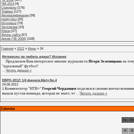
ЧМ-2014
[4]
Cкандалы
[176]
Травмы
[127]
Дисквалификации
[39]
Нефутбол
[25]
Интервью
[79]
Эксклюзив
[10]
Юмор
[27]
Жизнь сайта
[57]
Архив (ЧЕ-2008)
[158]
Главная
»
2012
»
Июнь
»
24
Интересно ли любить идеал? Испания
Предлагаем Вам интересное мнение журналиста
Игоря Зеленицына
на тем
"идеальный" футбол?
...
Читать дальше »
ЕВРО-2012! 1/4 финала.Матч No.4
24.06.2012
Комментатор "НТВ+"
Георгий Черданцев
поделился своими впечатлениями
1.
вышла пустая команда, которая не знает, чт
...
Читать дальше »
Calendar
Пн
Вт
4
5