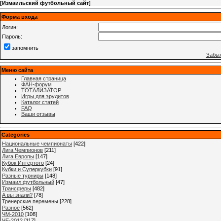
[
Измаильский футбольный сайт
]
Форма входа
Логин:
Пароль:
запомнить
Забыл
Меню сайта
Главная страница
ФАН-форум
ТОТАЛИЗАТОР
Игры для эрудитов
Каталог статей
FAQ
Ваши отзывы
Categories
Национальные чемпионаты
[422]
Лига Чемпионов
[211]
Лига Европы
[147]
Кубок Интертото
[24]
Кубки и Суперкубки
[91]
Разные турниры
[148]
Измаил футбольный
[47]
Трансферы
[482]
А вы знали?
[78]
Тренерские перемены
[228]
Разное
[562]
ЧМ-2010
[108]
ЧЕ-2012
[117]