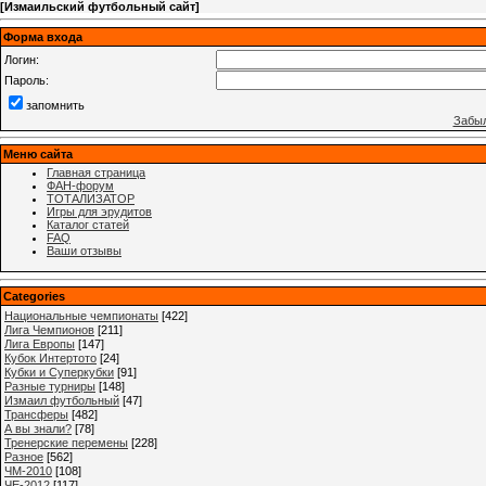
[
Измаильский футбольный сайт
]
Форма входа
Логин:
Пароль:
запомнить
Забыл
Меню сайта
Главная страница
ФАН-форум
ТОТАЛИЗАТОР
Игры для эрудитов
Каталог статей
FAQ
Ваши отзывы
Categories
Национальные чемпионаты
[422]
Лига Чемпионов
[211]
Лига Европы
[147]
Кубок Интертото
[24]
Кубки и Суперкубки
[91]
Разные турниры
[148]
Измаил футбольный
[47]
Трансферы
[482]
А вы знали?
[78]
Тренерские перемены
[228]
Разное
[562]
ЧМ-2010
[108]
ЧЕ-2012
[117]