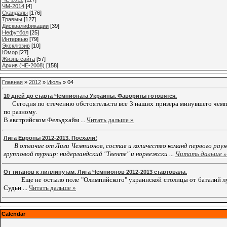
ЧМ-2014
[4]
Cкандалы
[176]
Травмы
[127]
Дисквалификации
[39]
Нефутбол
[25]
Интервью
[79]
Эксклюзив
[10]
Юмор
[27]
Жизнь сайта
[57]
Архив (ЧЕ-2008)
[158]
Главная
»
2012
»
Июль
»
04
10 дней до старта Чемпионата Украины. Фавориты готовятся.
Сегодня по стечению обстоятельств все 3 наших призера минувшего чем
по разному.
В австрийском Фельдхайм
...
Читать дальше »
Лига Европы 2012-2013. Поехали!
В отличие от Лиги Чемпионов, состав и количество команд первого рау
групповой турнир: нидерландский "Твенте" и норвежски
...
Читать дальше »
От титанов к лиллипутам. Лига Чемпионов 2012-2013 стартовала.
Еще не остыло поле "Олимпийского" украинской столицы от баталий луч
Судьи
...
Читать дальше »
Calendar