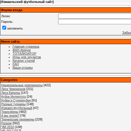
[
Измаильский футбольный сайт
]
Форма входа
Логин:
Пароль:
запомнить
Забыл
Меню сайта
Главная страница
ФАН-форум
ТОТАЛИЗАТОР
Игры для эрудитов
Каталог статей
FAQ
Ваши отзывы
Categories
Национальные чемпионаты
[422]
Лига Чемпионов
[211]
Лига Европы
[147]
Кубок Интертото
[24]
Кубки и Суперкубки
[91]
Разные турниры
[148]
Измаил футбольный
[47]
Трансферы
[482]
А вы знали?
[78]
Тренерские перемены
[228]
Разное
[562]
ЧМ-2010
[108]
ЧЕ-2012
[117]