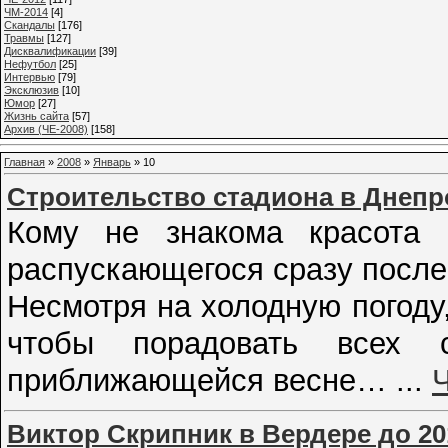
ЧМ-2014
[4]
Cкандалы
[176]
Травмы
[127]
Дисквалификации
[39]
Нефутбол
[25]
Интервью
[79]
Эксклюзив
[10]
Юмор
[27]
Жизнь сайта
[57]
Архив (ЧЕ-2008)
[158]
Главная
»
2008
»
Январь
»
10
Строительство стадиона в Днепр
Кому не знакома красота 
распускающегося сразу после
Несмотря на холодную погоду
чтобы порадовать всех 
приближающейся весне…
...
Виктор Скрипник в Вердере до 20