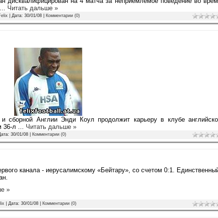
ан дисквалифицирован на 4 матча за неприемлемое поведение во вре
...
Читать дальше »
elix
| Дата:
30/01/08
|
Комментарии (0)
и сборной Англии Энди Коул продолжит карьеру в клубе английско
м 36-л
...
Читать дальше »
Дата:
30/01/08
|
Комментарии (0)
ервого канала - иерусалимскому «Бейтару», со счетом 0:1. Единственны
ан.
е »
lix
| Дата:
30/01/08
|
Комментарии (0)