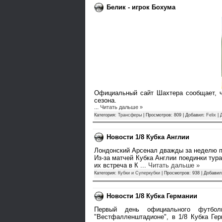
Белик - игрок Бохума
Официальный сайт Шахтера сообщает, 
сезона.
...
Читать дальше »
Категория:
Трансферы
| Просмотров: 809 | Добавил:
Felix
| 
Новости 1/8 Кубка Англии
Лондонский Арсенал дважды за неделю п
Из-за матчей Кубка Англии поединки тур
их встреча в К
...
Читать дальше »
Категория:
Кубки и Суперкубки
| Просмотров: 938 | Добави
Новости 1/8 Кубка Германии
Первый день официального футбол
"Вестфалленштадионе", в 1/8 Кубка Ге