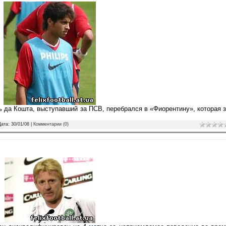
 да Кошта, выступавший за ПСВ, перебрался в «Фиорентину», которая 
Дата:
30/01/08
|
Комментарии (0)
н