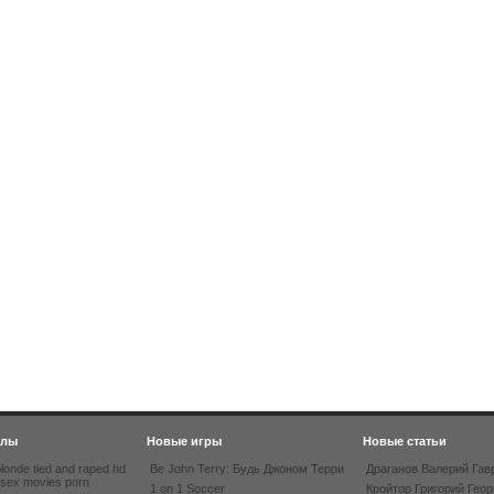
йлы
Новые игры
Новые статьи
londe tied and raped hd
Be John Terry: Будь Джоном Терри
Драганов Валерий Гав
 sex movies porn
1 on 1 Soccer
Кройтор Григорий Геор