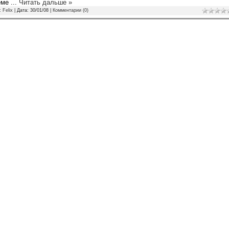
неме
...
Читать дальше »
л:
Felix
| Дата:
30/01/08
|
Комментарии (0)