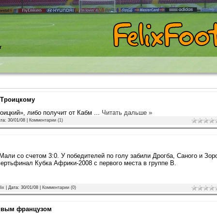
т
 Троицкому
оицкий», либо получит от Кабм
...
Читать дальше »
ата:
30/01/08
|
Комментарии (1)
али со счетом 3:0. У победителей по голу забили Дрогба, Саного и Зор
вертьфинал Кубка Африки-2008 с первого места в группе B.
lix
| Дата:
30/01/08
|
Комментарии (0)
ливым французом