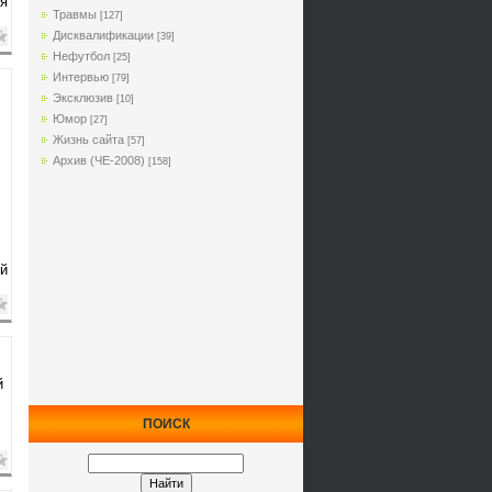
мя
Травмы
[127]
Дисквалификации
[39]
Нефутбол
[25]
Интервью
[79]
Эксклюзив
[10]
Юмор
[27]
Жизнь сайта
[57]
Архив (ЧЕ-2008)
[158]
й
й
ПОИСК