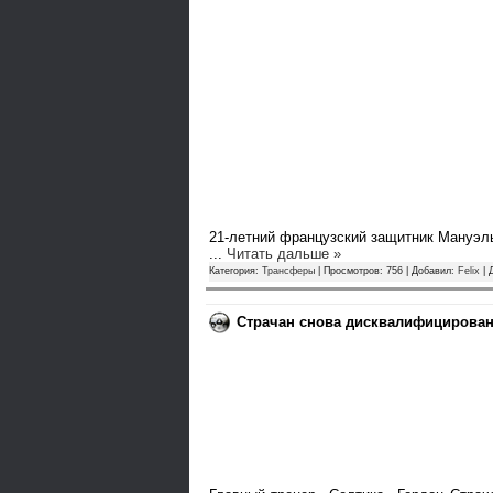
21-летний французский защитник Мануэль
...
Читать дальше »
Категория:
Трансферы
| Просмотров: 756 | Добавил:
Felix
| 
Страчан снова дисквалифицирова