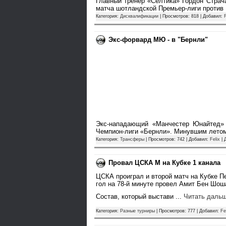
Главный тренер «Селтика» Гордон Страч
матча шотландской Премьер-лиги против
Категория:
Дисквалификации
| Просмотров: 818 | Добавил:
F
Экс-форвард МЮ - в "Бернли"
Экс-нападающий «Манчестер Юнайтед» 
Чемпион-лиги «Бернли». Минувшим лето
Категория:
Трансферы
| Просмотров: 742 | Добавил:
Felix
| 
Провал ЦСКА М на Кубке 1 канала
ЦСКА проиграл и второй матч на Кубке П
гол на 78-й минуте провел Амит Бен Шош
Состав, который выстави
...
Читать дальш
Категория:
Разные турниры
| Просмотров: 777 | Добавил:
Fe