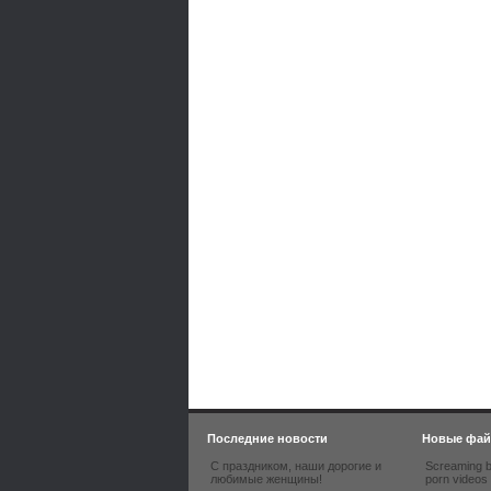
Последние новости
Новые фа
С праздником, наши дорогие и
Screaming b
любимые женщины!
porn videos