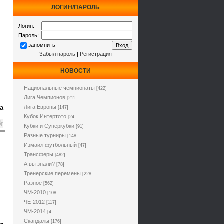
ЛОГИН/ПАРОЛЬ
Логин:
Пароль:
запомнить
Забыл пароль
|
Регистрация
НОВОСТИ
Национальные чемпионаты
[422]
Лига Чемпионов
[211]
за
Лига Европы
[147]
Кубок Интертото
[24]
Кубки и Суперкубки
[91]
Разные турниры
[148]
Измаил футбольный
[47]
Трансферы
[482]
А вы знали?
[78]
Тренерские перемены
[228]
Разное
[562]
ЧМ-2010
[108]
ЧЕ-2012
[117]
ЧМ-2014
[4]
Cкандалы
[176]