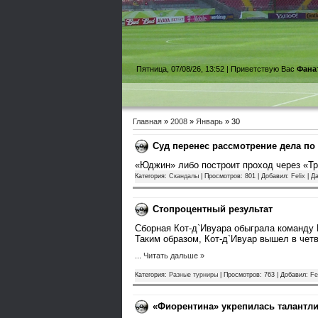
Пятница, 07/08/26, 13:52 |
Приветствую Вас
Фана
Главная
»
2008
»
Январь
»
30
Суд перенес рассмотрение дела по
«Юджин» либо построит проход через «Тр
Категория:
Cкандалы
| Просмотров: 801 | Добавил:
Felix
| Д
Стопроцентный результат
Сборная Кот-д`Ивуара обыграла команду М
Таким образом, Кот-д`Ивуар вышел в чет
...
Читать дальше »
Категория:
Разные турниры
| Просмотров: 763 | Добавил:
Fe
«Фиорентина» укрепилась талант