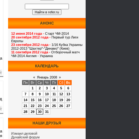
АНОНС
12 июня 2014 года -
Старт ЧМ-2014
20 сентября 2012 года -
Первый тур Лиги
Европы
23 сентября 2012 года -
1/16 Кубка Украины
2012-2013 "Шахтер"-"Динамо" (Киев)
11 сентября 2012 года -
Отборочный матч
ЧМ-2014 Англия - Украина
а
КАЛЕНДАРЬ
«
Январь 2008
»
Пн
Вт
Ср
Чт
Пт
Сб
Вс
1
2
3
4
5
6
7
8
9
10
11
12
13
нд
14
15
16
17
18
19
20
21
22
23
24
25
26
27
28
29
30
31
НАШИ ДРУЗЬЯ
а
Измаил деловой
я
Дунайский форум