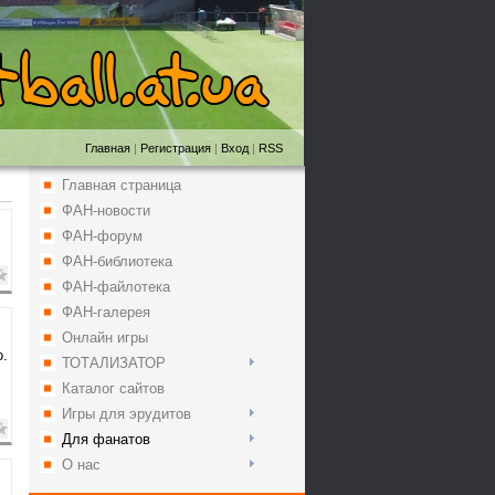
Главная
|
Регистрация
|
Вход
|
RSS
Главная страница
ФАН-новости
ФАН-форум
ФАН-библиотека
ФАН-файлотека
ФАН-галерея
Онлайн игры
о.
ТОТАЛИЗАТОР
Каталог сайтов
Игры для эрудитов
Для фанатов
О нас