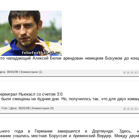
что нападающий Алексей Белик арендован немецким Бохумом до конц
Дата:
30/01/08
|
Комментарии (1)
ереиграл Ньюкасл со счетом 3:0.
а были смещены на будние дни. Но, получилось так, что для двух кома
л:
Felix
| Дата:
30/01/08
|
Комментарии (0)
ьного года в Германии завершился в Дортмунде. Здесь, н
рмании сошлись местная Боруссия и бременский Вердер. Между двум