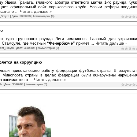
 Яцека Граната, главного арбитра ответного матча 1-го раунда Куб
щает официальный сайт харьковского клуба. Новым рефери поединка
 назначе
...
Читать дальше »
_Smyth
| Дата:
30/09/08
|
Комментарии (0)
ью
го тура группового раунда Лиги чемпионов. Главный для украински
в Стамбуле, где местный
“Фенербахче”
примет
...
Читать дальше »
ent_Smyth
| Дата:
30/09/08
|
Комментарии (0)
ряется на коррупцию
льши приостановило работу федерации футбола страны. В результат
ей Минспорта страны в делах федерации были обнаружены нарушения
а занимается о
...
Читать дальше »
th
| Дата:
30/09/08
|
Комментарии (0)