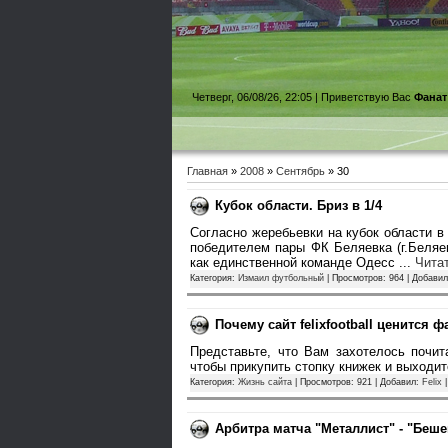
Четверг, 06/08/26, 22:05 |
Приветствую Вас
Фанат
Главная
»
2008
»
Сентябрь
»
30
Кубок области. Бриз в 1/4
Согласно жеребьевки на кубок области в
победителем пары ФК Беляевка (г.Беляев
как единственной команде Одесс
...
Чита
Категория:
Измаил футбольный
| Просмотров: 964 | Добави
Почему сайт felixfootball ценится 
Представьте, что Вам захотелось почи
чтобы прикупить стопку книжек и выходи
Категория:
Жизнь сайта
| Просмотров: 921 | Добавил:
Felix
|
Арбитра матча "Металлист" - "Беш