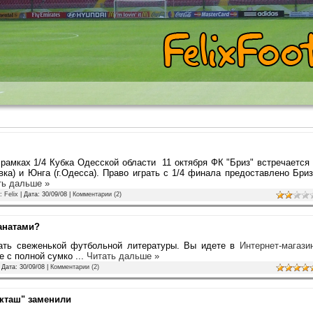
 рамках 1/4 Кубка Одесской области 11 октября ФК "Бриз" встречается
ка) и Юнга (г.Одесса). Право играть с 1/4 финала предоставлено Бри
ть дальше »
л:
Felix
| Дата:
30/09/08
|
Комментарии (2)
фанатами?
тать свеженькой футбольной литературы. Вы идете в
Интернет-магази
те с полной сумко
...
Читать дальше »
 Дата:
30/09/08
|
Комментарии (2)
екташ" заменили