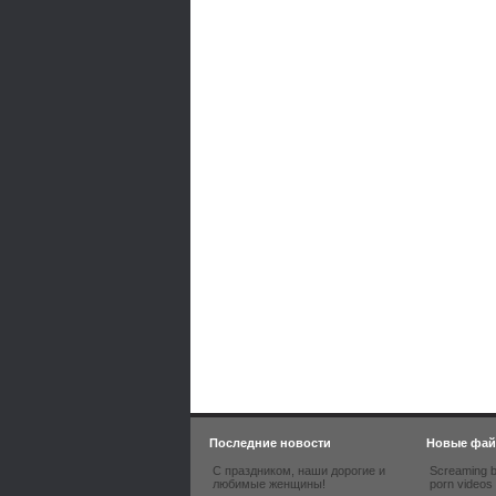
Последние новости
Новые фа
С праздником, наши дорогие и
Screaming b
любимые женщины!
porn videos