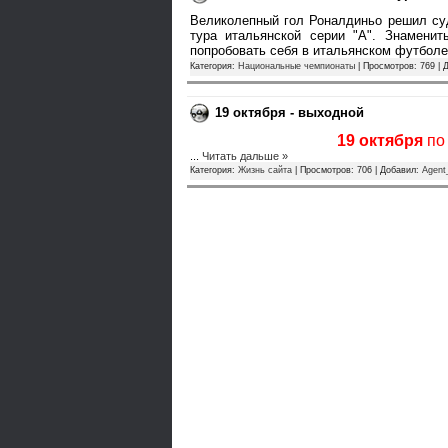
Великолепный гол Роналдиньо решил суд
тура итальянской серии "А". Знаменит
попробовать себя в итальянском футбол
Категория:
Национальные чемпионаты
| Просмотров: 769 | 
19 октября - выходной
19 октября
по
...
Читать дальше »
Категория:
Жизнь сайта
| Просмотров: 706 | Добавил:
Agent