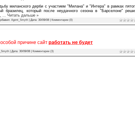
ьбу миланского дерби с участием "Милана" и "Интера" в рамках пято
ый бразилец, который после неудачного сезона в "Барселоне" реши
е,
...
Читать дальше »
Добавил:
Agent_Smyth
| Дата:
30/09/08
|
Комментарии (0)
 особой причине сайт
работать не будет
_Smyth
| Дата:
30/09/08
|
Комментарии (3)