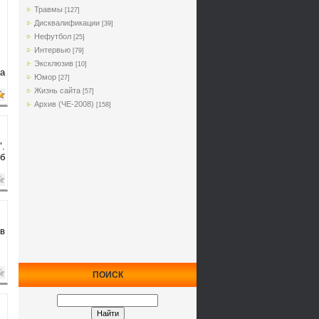
Травмы
[127]
Дисквалификации
[39]
Нефутбол
[25]
Интервью
[79]
Эксклюзив
[10]
а
Юмор
[27]
Жизнь сайта
[57]
Архив (ЧЕ-2008)
[158]
.
об
в
ПОИСК