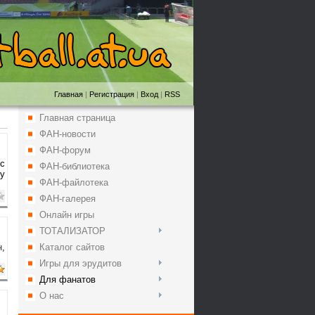
Главная
|
Регистрация
|
Вход
|
RSS
Главная страница
ФАН-новости
ФАН-форум
 с
ФАН-библиотека
зу
ФАН-файлотека
ФАН-галерея
Онлайн игры
ТОТАЛИЗАТОР
н
,
Каталог сайтов
Игры для эрудитов
Для фанатов
О нас