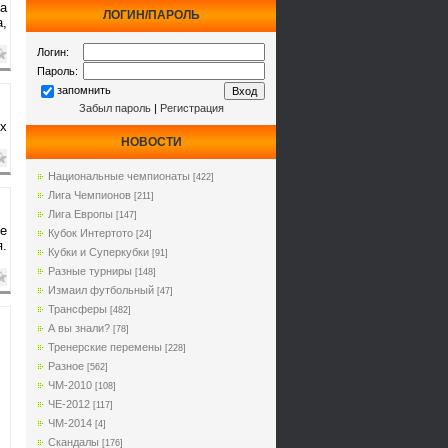
ка
ЛОГИН/ПАРОЛЬ
,
Логин:
Пароль:
запомнить
Забыл пароль
|
Регистрация
х
НОВОСТИ
Национальные чемпионаты
[422]
Лига Чемпионов
[211]
Лига Европы
[147]
е
Кубок Интертото
[24]
.
Кубки и Суперкубки
[91]
Разные турниры
[148]
Измаил футбольный
[47]
Трансферы
[482]
А вы знали?
[78]
Тренерские перемены
[228]
Разное
[562]
ЧМ-2010
[108]
ЧЕ-2012
[117]
ЧМ-2014
[4]
Cкандалы
[176]