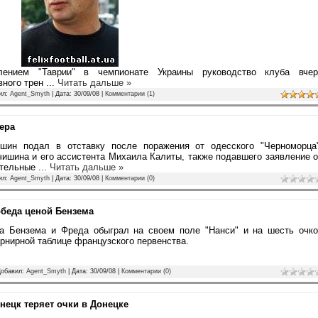
ением "Таврии" в чемпионате Украины руководство клуба вчер
вного трен
...
Читать дальше »
вил:
Agent_Smyth
| Дата:
30/09/08
|
Комментарии (1)
ера
шин подал в отставку после поражения от одесского "Черноморца"
чишина и его ассистента Михаила Калиты, также подавшего заявление 
ительные
...
Читать дальше »
вил:
Agent_Smyth
| Дата:
30/09/08
|
Комментарии (0)
обеда ценой Бензема
а Бензема и Фреда обыграл на своем поле "Нанси" и на шесть очко
урнирной таблице французского первенства.
Добавил:
Agent_Smyth
| Дата:
30/09/08
|
Комментарии (0)
онецк теряет очки в Донецке