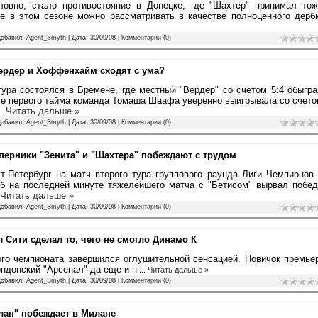
ловно, стало противостояние в Донецке, где "Шахтер" принимал тож
е в этом сезоне можно рассматривать в качестве полноценного дерб
Добавил:
Agent_Smyth
| Дата:
30/09/08
|
Комментарии (0)
Вердер и Хоффенхайм сходят с ума?
ра состоялся в Бремене, где местный "Вердер" со счетом 5:4 обыгр
е первого тайма команда Томаша Шаафа уверенно выигрывала со счет
..
Читать дальше »
Добавил:
Agent_Smyth
| Дата:
30/09/08
|
Комментарии (0)
оперники "Зенита" и "Шахтера" побеждают с трудом
т-Петербург на матч второго тура группового раунда Лиги Чемпионов
уб на последней минуте тяжелейшего матча с "Бетисом" вырвал побе
Читать дальше »
Добавил:
Agent_Smyth
| Дата:
30/09/08
|
Комментарии (0)
л Сити сделал то, чего не смогло Динамо К
кого чемпионата завершился оглушительной сенсацией. Новичок премье
ндонский "Арсенал" да еще и н
...
Читать дальше »
Добавил:
Agent_Smyth
| Дата:
30/09/08
|
Комментарии (0)
илан" побеждает в Милане