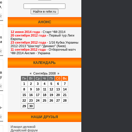
е
и,
АНОНС
12 июня 2014 года -
Старт ЧМ-2014
20 сентября 2012 года -
Первый тур Лиги
ал
Европы
ом
23 сентября 2012 года -
1/16 Кубка Украины
2012-2013 "Шахтер"-"Динамо" (Киев)
11 сентября 2012 года -
Отборочный матч
ЧМ-2014 Англия - Украина
КАЛЕНДАРЬ
 в
«
Сентябрь 2008
»
ду
Пн
Вт
Ср
Чт
Пт
Сб
Вс
1
2
3
4
5
6
7
8
9
10
11
12
13
14
15
16
17
18
19
20
21
22
23
24
25
26
27
28
29
30
р-
НАШИ ДРУЗЬЯ
Измаил деловой
Дунайский форум