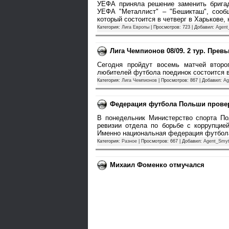
УЕФА приняла решение заменить бригаду
УЕФА "Металлист" – "Бешикташ", сооб
который состоится в четверг в Харькове,
Категория:
Лига Европы
| Просмотров: 723 | Добавил:
Agent
Лига Чемпионов 08/09. 2 тур. Прев
Сегодня пройдут восемь матчей второ
любителей футбола поединок состоится 
Категория:
Лига Чемпионов
| Просмотров: 867 | Добавил:
Ag
Федерация футбола Польши прове
В понедельник Министерство спорта По
ревизии отдела по борьбе с коррупци
Именно национальная федерация футбол
Категория:
Разное
| Просмотров: 667 | Добавил:
Agent_Smy
Михаил Фоменко отмучался