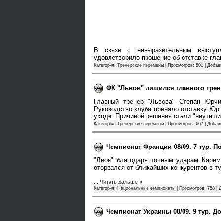
В связи с невыразительным выступл
удовлетворило прошение об отставке гла
Категория:
Тренерские перемены
| Просмотров: 801 | Доба
ФК "Львов" лишился главного трен
Главный тренер "Львова" Степан Юрчи
Руководство клуба приняло отставку Юр
уходе. Причиной решения стали "неутеш
Категория:
Тренерские перемены
| Просмотров: 667 | Доба
Чемпионат Франции 08/09. 7 тур. П
"Лион" благодаря точным ударам Карим
оторвался от ближайших конкурентов в т
...
Читать дальше »
Категория:
Национальные чемпионаты
| Просмотров: 758 | 
Чемпионат Украины 08/09. 9 тур. Д