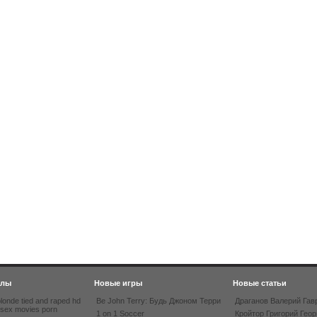
йлы
Новые игры
Новые статьи
londe tied and raped hd
Be John Terry: Будь Джоном Терри
Драганов Валерий Гав
 sex movies porn
1 on 1 Soccer
Кройтор Григорий Геор