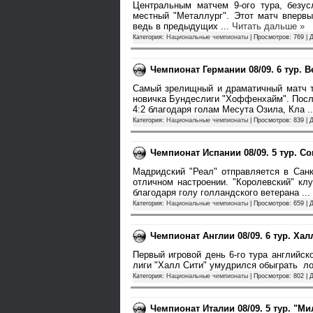
Центральным матчем 9-ого тура, безус
местный "Металлург". Этот матч впервы
ведь в предыдущих
...
Читать дальше »
Категория:
Национальные чемпионаты
| Просмотров: 769 | 
Чемпионат Германии 08/09. 6 тур. 
Самый зрелищный и драматичный матч ту
новичка Бундеслиги "Хоффенхайм". Посл
4:2 благодаря голам Месута Озила, Кла
.
Категория:
Национальные чемпионаты
| Просмотров: 839 | 
Чемпионат Испании 08/09. 5 тур. С
Мадридский "Реал" отправляется в Санк
отличном настроении. "Королевский" кл
благодаря голу голландского ветерана
...
Категория:
Национальные чемпионаты
| Просмотров: 659 | 
Чемпионат Англии 08/09. 6 тур. Хал
Первый игровой день 6-го тура английс
лиги "Халл Сити" умудрился обыграть ло
Категория:
Национальные чемпионаты
| Просмотров: 802 | 
Чемпионат Италии 08/09. 5 тур. "М