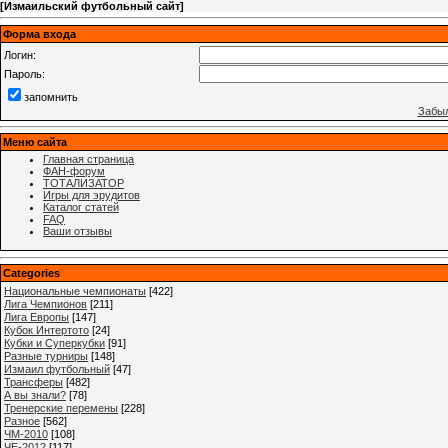
[
Измаильский футбольный сайт
]
Форма входа
Логин:
Пароль:
запомнить
Забыл
Меню сайта
Главная страница
ФАН-форум
ТОТАЛИЗАТОР
Игры для эрудитов
Каталог статей
FAQ
Ваши отзывы
Categories
Национальные чемпионаты
[422]
Лига Чемпионов
[211]
Лига Европы
[147]
Кубок Интертото
[24]
Кубки и Суперкубки
[91]
Разные турниры
[148]
Измаил футбольный
[47]
Трансферы
[482]
А вы знали?
[78]
Тренерские перемены
[228]
Разное
[562]
ЧМ-2010
[108]
ЧЕ-2012
[117]