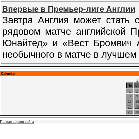
Впервые в Премьер-лиге Англии
Завтра Англия может стать 
рядовом матче английской П
Юнайтед» и «Вест Бромвич А
необычного в матче в лучшем
Calendar
«
Пн
Вт
1
2
8
9
15
16
22
23
29
30
Полная версия сайта