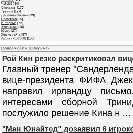
ЧМ-2014
[4]
Cкандалы
[176]
Травмы
[127]
Дисквалификации
[39]
Нефутбол
[25]
Интервью
[79]
Эксклюзив
[10]
Юмор
[27]
Жизнь сайта
[57]
Архив (ЧЕ-2008)
[158]
Главная
»
2008
»
Сентябрь
»
12
Рой Кин резко раскритиковал ви
Главный тренер "Сандерленда
вице-президента ФИФА Джек
направил ирландцу письмо
интересами сборной Трини
послужило решение Кина н
..
"Ман Юнайтед" дозаявил 6 игрок