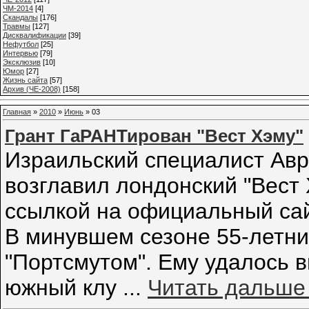
ЧМ-2014
[4]
Cкандалы
[176]
Травмы
[127]
Дисквалификации
[39]
Нефутбол
[25]
Интервью
[79]
Эксклюзив
[10]
Юмор
[27]
Жизнь сайта
[57]
Архив (ЧЕ-2008)
[158]
Главная
»
2010
»
Июнь
»
03
Грант ГаРАНТирован "Вест Хэму"
Израильский специалист Авра
возглавил лондонский "Вест 
ссылкой на официальный сай
В минувшем сезоне 55-летни
"Портсмутом". Ему удалось 
южный клу
...
Читать дальше