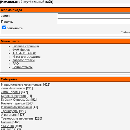
[
Измаильский футбольный сайт
]
Форма входа
Логин:
Пароль:
запомнить
Забыл
Меню сайта
Главная страница
ФАН-форум
ТОТАЛИЗАТОР
Игры для эрудитов
Каталог статей
FAQ
Ваши отзывы
Categories
Национальные чемпионаты
[422]
Лига Чемпионов
[211]
Лига Европы
[147]
Кубок Интертото
[24]
Кубки и Суперкубки
[91]
Разные турниры
[148]
Измаил футбольный
[47]
Трансферы
[482]
А вы знали?
[78]
Тренерские перемены
[228]
Разное
[562]
ЧМ-2010
[108]
ЧЕ-2012
[117]