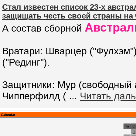
Стал известен список 23-х австр
защищать честь своей страны на
Австрал
А состав сборной
Вратари: Шварцер ("Фулхэм")
("Рединг").
Защитники: Мур (свободный а
Чипперфилд (
...
Читать дал
Calendar
Пн
Вт
1