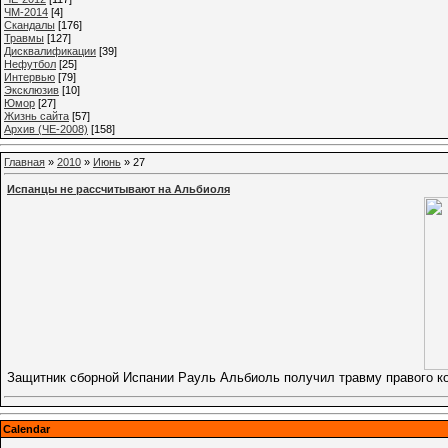
ЧМ-2014
[4]
Cкандалы
[176]
Травмы
[127]
Дисквалификации
[39]
Нефутбол
[25]
Интервью
[79]
Эксклюзив
[10]
Юмор
[27]
Жизнь сайта
[57]
Архив (ЧЕ-2008)
[158]
Главная
»
2010
»
Июнь
»
27
Испанцы не рассчитывают на Альбиоля
Защитник сборной Испании Рауль Альбиоль получил травму правого к
Calendar