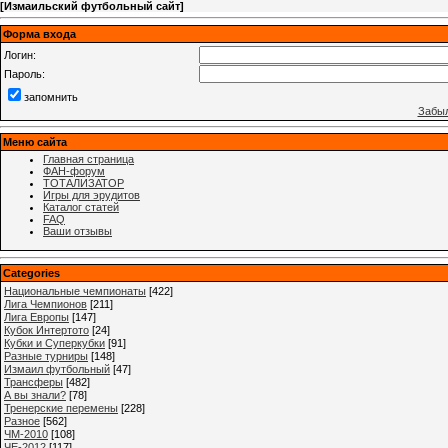
[
Измаильский футбольный сайт
]
Форма входа
Логин:
Пароль:
запомнить
Забыл
Меню сайта
Главная страница
ФАН-форум
ТОТАЛИЗАТОР
Игры для эрудитов
Каталог статей
FAQ
Ваши отзывы
Categories
Национальные чемпионаты
[422]
Лига Чемпионов
[211]
Лига Европы
[147]
Кубок Интертото
[24]
Кубки и Суперкубки
[91]
Разные турниры
[148]
Измаил футбольный
[47]
Трансферы
[482]
А вы знали?
[78]
Тренерские перемены
[228]
Разное
[562]
ЧМ-2010
[108]
ЧЕ-2012
[117]