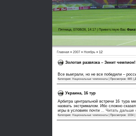
Пятница, 07/08/26, 14:17 |
Приветствую Вас
Фана
Главная
»
2007
»
Ноябрь
»
12
Золотая развязка – Зенит чемпион!
Все выиграли, но не все победили – рос
Категория:
Национальные чемпионаты
| Просмотров: 885 | 
Украина, 16 тур
Арбитра центральной встречи 16 тура 
назвать экстрималом. Ибо сложно сказат
игры в условиях почти
...
Читать дальше 
Категория:
Национальные чемпионаты
| Просмотров: 1034 