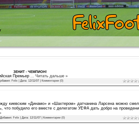
т
ЗЕНИТ - ЧЕМПИОН!
сийская Премьер
...
Читать дальше »
Добавил:
Felix
| Дата:
12/11/07
|
Комментарии (0)
между киевским «Динамо» и «Шахтером» датчанина Ларсена можно сме
ь, что побудило его вместе с делегатом УЕФА дать добро на проведен
»
| Добавил:
Felix
| Дата:
12/11/07
|
Комментарии (0)