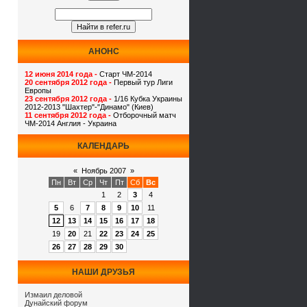
АНОНС
12 июня 2014 года -
Старт ЧМ-2014
20 сентября 2012 года -
Первый тур Лиги
Европы
23 сентября 2012 года -
1/16 Кубка Украины
2012-2013 "Шахтер"-"Динамо" (Киев)
11 сентября 2012 года -
Отборочный матч
ЧМ-2014 Англия - Украина
КАЛЕНДАРЬ
«
Ноябрь 2007
»
Пн
Вт
Ср
Чт
Пт
Сб
Вс
1
2
3
4
5
6
7
8
9
10
11
12
13
14
15
16
17
18
19
20
21
22
23
24
25
26
27
28
29
30
НАШИ ДРУЗЬЯ
Измаил деловой
Дунайский форум