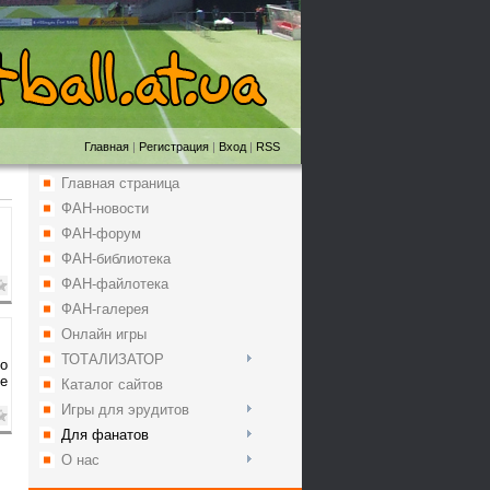
Главная
|
Регистрация
|
Вход
|
RSS
Главная страница
ФАН-новости
ФАН-форум
ФАН-библиотека
ФАН-файлотека
ФАН-галерея
Онлайн игры
ТОТАЛИЗАТОР
ло
ие
Каталог сайтов
Игры для эрудитов
Для фанатов
О нас