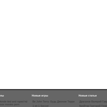
йлы
Новые игры
Новые статьи
londe tied and raped hd
Be John Terry: Будь Джоном Терри
Драганов Валерий Гав
 sex movies porn
1 on 1 Soccer
Кройтор Григорий Геор