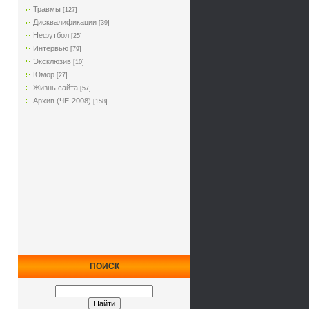
Травмы
[127]
Дисквалификации
[39]
Нефутбол
[25]
Интервью
[79]
Эксклюзив
[10]
Юмор
[27]
Жизнь сайта
[57]
Архив (ЧЕ-2008)
[158]
ПОИСК