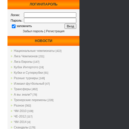
ЛОГИН/ПАРОЛЬ
Логин:
Пароль:
запомнить
Забыл пароль
|
Регистрация
НОВОСТИ
Национальные чемпионаты
[422]
Лига Чемпионов
[211]
Лига Европы
[147]
Кубок Интертото
[24]
Кубки и Суперкубки
[91]
Разные турниры
[148]
Измаил футбольный
[47]
Трансферы
[482]
А вы знали?
[78]
Тренерские перемены
[228]
Разное
[562]
ЧМ-2010
[108]
ЧЕ-2012
[117]
ЧМ-2014
[4]
Cкандалы
[176]