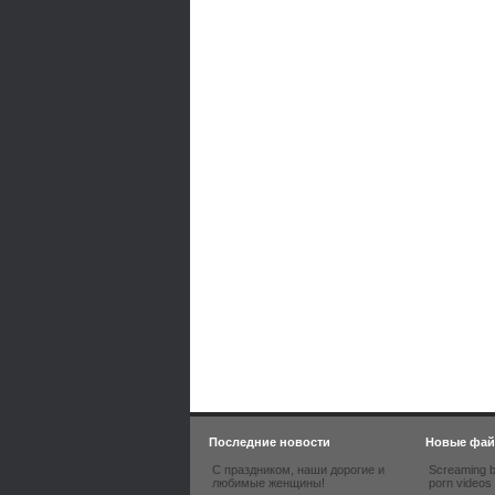
Последние новости
Новые фа
С праздником, наши дорогие и
Screaming b
любимые женщины!
porn videos