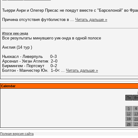
Тьерри Анри и Олегер Пресас не поедут вместе с "Барселоной" во Фран
Причина отсутствия футболистов в
...
Читать дальше »
Итоги уик-энда
Все результаты минувшего уик-энда в одной полосе
Англия (14 тур )
Ньюкасл - Ливерпуль 0–3
Арсенал - Уиган Атлетик 2–0
Бирмингем - Портсмут 0–2
Болтон - Манчестер Юн. 1–0<
...
Читать дальше »
Calendar
Пн
Вт
5
6
12
13
19
20
26
27
Полная версия сайта