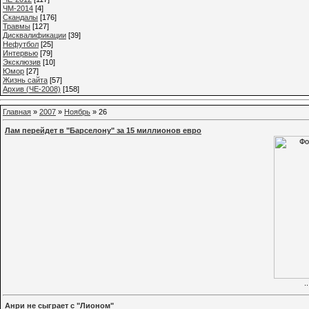
ЧМ-2014
[4]
Cкандалы
[176]
Травмы
[127]
Дисквалификации
[39]
Нефутбол
[25]
Интервью
[79]
Эксклюзив
[10]
Юмор
[27]
Жизнь сайта
[57]
Архив (ЧЕ-2008)
[158]
Главная
»
2007
»
Ноябрь
»
26
Лам перейдет в "Барселону" за 15 миллионов евро
.
Анри не сыграет с "Лионом"