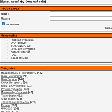
[
Измаильский футбольный сайт
]
Форма входа
Логин:
Пароль:
запомнить
Забыл
Меню сайта
Главная страница
ФАН-форум
ТОТАЛИЗАТОР
Игры для эрудитов
Каталог статей
FAQ
Ваши отзывы
Categories
Национальные чемпионаты
[422]
Лига Чемпионов
[211]
Лига Европы
[147]
Кубок Интертото
[24]
Кубки и Суперкубки
[91]
Разные турниры
[148]
Измаил футбольный
[47]
Трансферы
[482]
А вы знали?
[78]
Тренерские перемены
[228]
Разное
[562]
ЧМ-2010
[108]
ЧЕ-2012
[117]