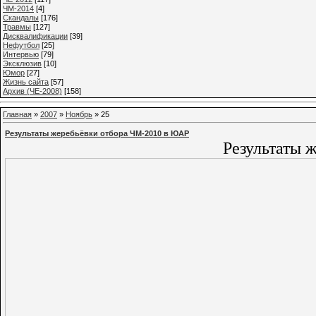
ЧМ-2014
[4]
Cкандалы
[176]
Травмы
[127]
Дисквалификации
[39]
Нефутбол
[25]
Интервью
[79]
Эксклюзив
[10]
Юмор
[27]
Жизнь сайта
[57]
Архив (ЧЕ-2008)
[158]
Главная
»
2007
»
Ноябрь
»
25
Результаты жеребьёвки отбора ЧМ-2010 в ЮАР
Результаты 