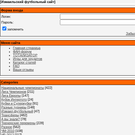
[
Измаильский футбольный сайт
]
Форма входа
Логин:
Пароль:
запомнить
Забыл
Меню сайта
Главная страница
ФАН-форум
ТОТАЛИЗАТОР
Игры для эрудитов
Каталог статей
FAQ
Ваши отзывы
Categories
Национальные чемпионаты
[422]
Лига Чемпионов
[211]
Лига Европы
[147]
Кубок Интертото
[24]
Кубки и Суперкубки
[91]
Разные турниры
[148]
Измаил футбольный
[47]
Трансферы
[482]
А вы знали?
[78]
Тренерские перемены
[228]
Разное
[562]
ЧМ-2010
[108]
ЧЕ-2012
[117]