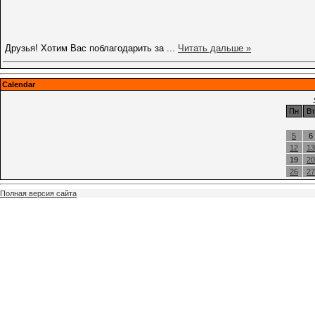
Друзья! Хотим Вас поблагодарить за
...
Читать дальше »
Calendar
Пн
Вт
5
6
12
13
19
20
26
27
Полная версия сайта