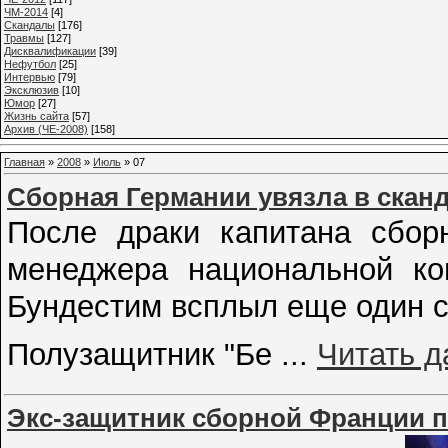
ЧМ-2014
[4]
Cкандалы
[176]
Травмы
[127]
Дисквалификации
[39]
Нефутбол
[25]
Интервью
[79]
Эксклюзив
[10]
Юмор
[27]
Жизнь сайта
[57]
Архив (ЧЕ-2008)
[158]
Главная
»
2008
»
Июль
»
07
Сборная Германии увязла в скан
После драки капитана сбор
менеджера национальной к
Бундестим всплыл еще один с
Полузащитник "Бе
...
Читать д
Экс-защитник сборной Франции п