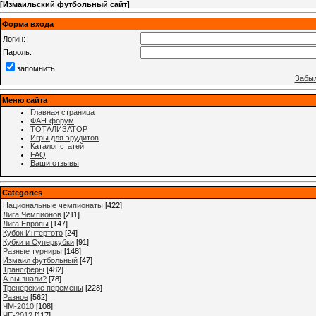
[
Измаильский футбольный сайт
]
Форма входа
Логин:
Пароль:
запомнить
Забыл
Меню сайта
Главная страница
ФАН-форум
ТОТАЛИЗАТОР
Игры для эрудитов
Каталог статей
FAQ
Ваши отзывы
Categories
Национальные чемпионаты
[422]
Лига Чемпионов
[211]
Лига Европы
[147]
Кубок Интертото
[24]
Кубки и Суперкубки
[91]
Разные турниры
[148]
Измаил футбольный
[47]
Трансферы
[482]
А вы знали?
[78]
Тренерские перемены
[228]
Разное
[562]
ЧМ-2010
[108]
ЧЕ-2012
[117]