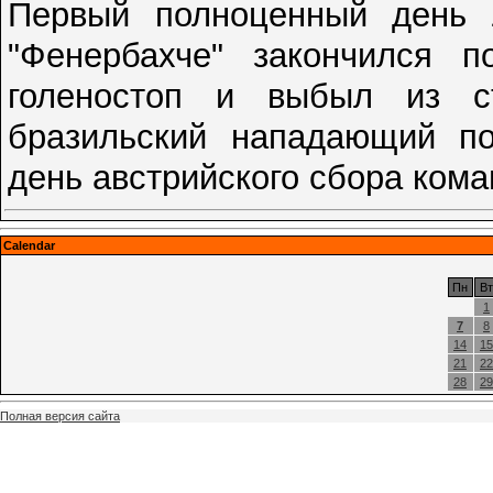
Первый полноценный день 
"Фенербахче" закончился п
голеностоп и выбыл из ст
бразильский нападающий п
день австрийского сбора ком
Calendar
Пн
Вт
1
7
8
14
15
21
22
28
29
Полная версия сайта