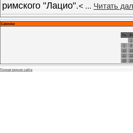
римского "Лацио".
<
...
Читать да
Calendar
Пн
Вт
1
7
8
14
15
21
22
28
29
Полная версия сайта