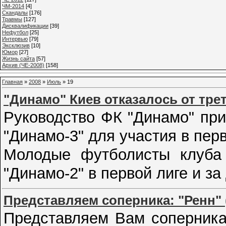
ЧМ-2014
[4]
Cкандалы
[176]
Травмы
[127]
Дисквалификации
[39]
Нефутбол
[25]
Интервью
[79]
Эксклюзив
[10]
Юмор
[27]
Жизнь сайта
[57]
Архив (ЧЕ-2008)
[158]
Главная
»
2008
»
Июль
»
19
"Динамо" Киев отказалось от тр
Руководство ФК "Динамо" пр
"Динамо-3" для участия в пер
Молодые футболисты клуба 
"Динамо-2" в первой лиге и з
Представляем соперника: "Ренн"
Представляем Вам соперника