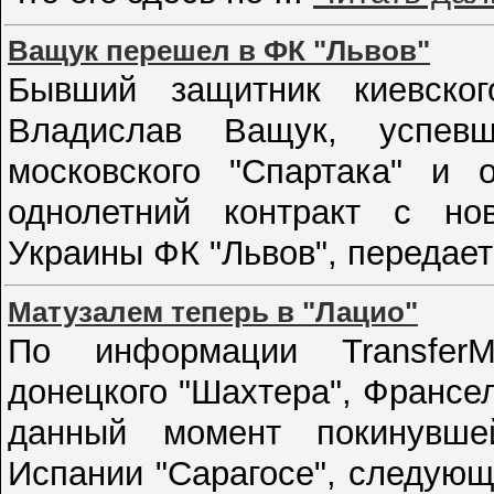
Ващук перешел в ФК "Львов"
Бывший защитник киевско
Владислав Ващук, успев
московского "Спартака" и о
однолетний контракт с но
Украины ФК "Львов", передае
Матузалем теперь в "Лацио"
По информации TransferM
донецкого "Шахтера", Франс
данный момент покинувше
Испании "Сарагосе", следующ