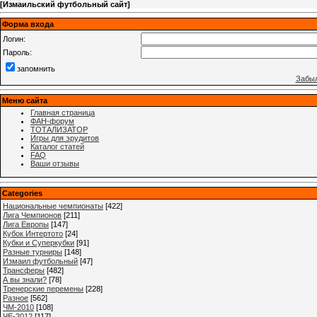
[
Измаильский футбольный сайт
]
Форма входа
Логин:
Пароль:
запомнить
Забыл
Меню сайта
Главная страница
ФАН-форум
ТОТАЛИЗАТОР
Игры для эрудитов
Каталог статей
FAQ
Ваши отзывы
Categories
Национальные чемпионаты
[422]
Лига Чемпионов
[211]
Лига Европы
[147]
Кубок Интертото
[24]
Кубки и Суперкубки
[91]
Разные турниры
[148]
Измаил футбольный
[47]
Трансферы
[482]
А вы знали?
[78]
Тренерские перемены
[228]
Разное
[562]
ЧМ-2010
[108]
ЧЕ-2012
[117]