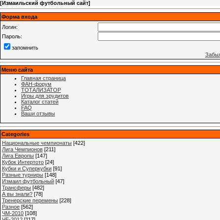
[
Измаильский футбольный сайт
]
Форма входа
Логин:
Пароль:
запомнить
Забыл
Меню сайта
Главная страница
ФАН-форум
ТОТАЛИЗАТОР
Игры для эрудитов
Каталог статей
FAQ
Ваши отзывы
Categories
Национальные чемпионаты
[422]
Лига Чемпионов
[211]
Лига Европы
[147]
Кубок Интертото
[24]
Кубки и Суперкубки
[91]
Разные турниры
[148]
Измаил футбольный
[47]
Трансферы
[482]
А вы знали?
[78]
Тренерские перемены
[228]
Разное
[562]
ЧМ-2010
[108]
ЧЕ-2012
[117]