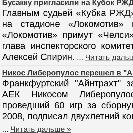
Бусакку пригласили на Кубок РЖ
Главным судьей «Кубка РЖД»,
на стадионе «Локомотив»
«Локомотив» примут «Челси»
глава инспекторского коми
Алексей Спирин.
...
Читать даль
Никос Либеропулос перешел в "А
Франкфуртский "Айнтрахт" 
АЕК Никосом Либеропуло
проведший 60 игр за сборну
2008, подписал двухлетний ко
...
Читать дальше »