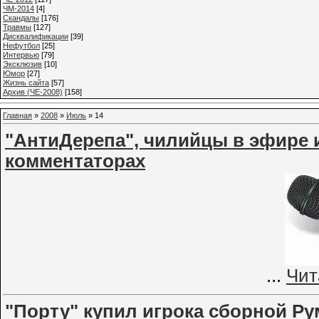
ЧМ-2014
[4]
Cкандалы
[176]
Травмы
[127]
Дисквалификации
[39]
Нефутбол
[25]
Интервью
[79]
Эксклюзив
[10]
Юмор
[27]
Жизнь сайта
[57]
Архив (ЧЕ-2008)
[158]
Главная
»
2008
»
Июль
»
14
"АнтиДерепа", чилийцы в эфире 
комментаторах
...
Чит
"Порту" купил игрока сборной Р