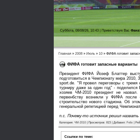
Суббота, 08/08/26, 10:43 |
Приветствую Вас
Фана
Главная
»
2008
»
Июль
»
10
» ФИФА готовит запас
ФИФА готовит запасные варианты
Президент ФИФА Йозеф Блаттер высту
подготовиться в Чемпионату мира 2010, 3
sport.de. "Я провел переговоры с тремя
турниру даже за один год" - поделился
хозяев ЧМ-2010 президент не назвал.
первен6ству возникли у ФИФА после с
строительство нового стадиона. Об это
генеральной репетицией перед Чемпионато
п.с.
Почему-то источник решил назват
Категория
:
ЧМ-2010
|
Просмотров
: 815 |
Добавил
:
Felix
|
Рей
Ссылки по теме: