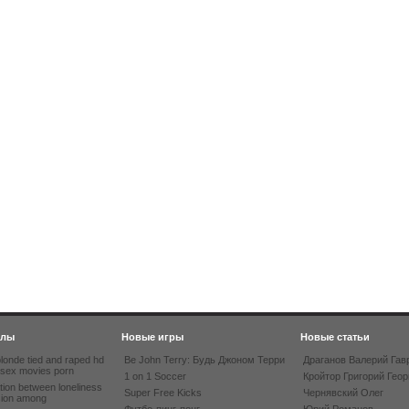
йлы
Новые игры
Новые статьи
londe tied and raped hd
Be John Terry: Будь Джоном Терри
Драганов Валерий Гав
 sex movies porn
1 on 1 Soccer
Кройтор Григорий Геор
tion between loneliness
Super Free Kicks
Чернявский Олег
sion among