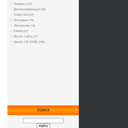
Травмы
[127]
Дисквалификации
[39]
Нефутбол
[25]
Интервью
[79]
Эксклюзив
[10]
Юмор
[27]
Жизнь сайта
[57]
Архив (ЧЕ-2008)
[158]
ПОИСК