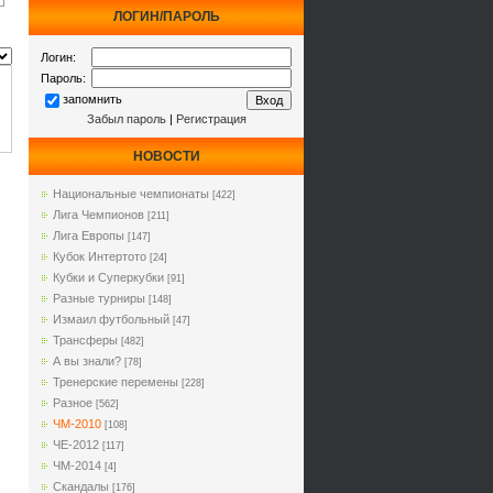
ЛОГИН/ПАРОЛЬ
Логин:
Пароль:
запомнить
Забыл пароль
|
Регистрация
НОВОСТИ
Национальные чемпионаты
[422]
Лига Чемпионов
[211]
Лига Европы
[147]
Кубок Интертото
[24]
Кубки и Суперкубки
[91]
Разные турниры
[148]
Измаил футбольный
[47]
Трансферы
[482]
А вы знали?
[78]
Тренерские перемены
[228]
Разное
[562]
ЧМ-2010
[108]
ЧЕ-2012
[117]
ЧМ-2014
[4]
Cкандалы
[176]