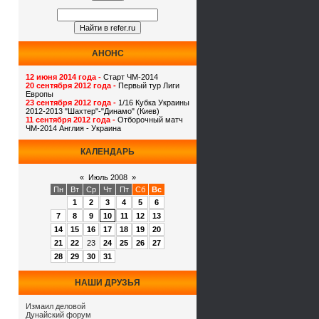
АНОНС
12 июня 2014 года -
Старт ЧМ-2014
20 сентября 2012 года -
Первый тур Лиги
Европы
23 сентября 2012 года -
1/16 Кубка Украины
2012-2013 "Шахтер"-"Динамо" (Киев)
11 сентября 2012 года -
Отборочный матч
ЧМ-2014 Англия - Украина
КАЛЕНДАРЬ
«
Июль 2008
»
Пн
Вт
Ср
Чт
Пт
Сб
Вс
1
2
3
4
5
6
7
8
9
10
11
12
13
14
15
16
17
18
19
20
21
22
23
24
25
26
27
28
29
30
31
НАШИ ДРУЗЬЯ
Измаил деловой
Дунайский форум