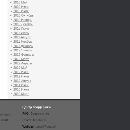
2010 Май
2010 Июнь
2010 Июль
2010 Октябрь
2010 Ноябрь
2010 Декабрь
2011 Июнь
2011 Июль
2011 Август
2011 Ноябрь
2011 Декабрь
2012 Январь
2012 Февраль
2012 Март
2012 Апрель
2012 Май
2012 Июнь
2012 Июль
2012 Август
2014 Июнь
2016 Июнь
2019 Март
Центр поддержки
FAQ:
Вопрос-ответ
рилович
гиевич
Почта:
feedback
Website:
Izmail Football