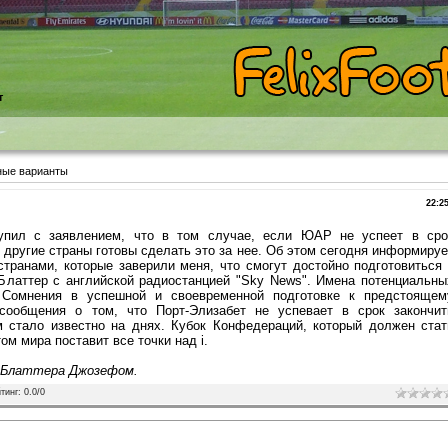
т
ные варианты
22:2
пил с заявлением, что в том случае, если ЮАР не успеет в сро
 другие страны готовы сделать это за нее. Об этом сегодня информируе
 странами, которые заверили меня, что смогут достойно подготовиться 
 Блаттер с английской радиостанцией "Sky News". Имена потенциальны
 Сомнения в успешной и своевременной подготовке к предстоящем
ообщения о том, что Порт-Элизабет не успевает в срок закончит
м стало известно на днях. Кубок Конфедераций, который должен стат
м мира поставит все точки над i.
ь Блаттера Джозефом.
тинг
:
0.0
/
0