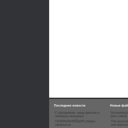
Последние новости
Новые фа
С праздником, наши дорогие и
Screaming b
любимые женщины!
porn videos
ГЕНЕРАЛЬНЕЙШАЯ уборка
The associa
завершена
and depres