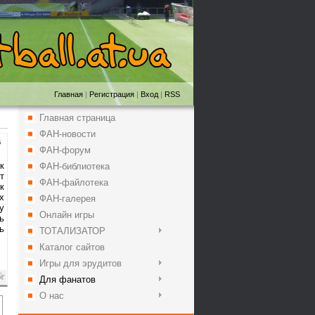
Главная
|
Регистрация
|
Вход
|
RSS
Главная страница
ФАН-новости
5
ФАН-форум
к
ФАН-библиотека
т
ФАН-файлотека
к
х
ФАН-галерея
у
Онлайн игры
ь
ь
ТОТАЛИЗАТОР
Каталог сайтов
Игры для эрудитов
Для фанатов
О нас