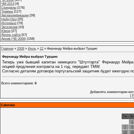
ЧМ-2014
[4]
Cкандалы
[176]
Травмы
[127]
Дисквалификации
[39]
Нефутбол
[25]
Интервью
[79]
Эксклюзив
[10]
Юмор
[27]
Жизнь сайта
[57]
Архив (ЧЕ-2008)
[158]
Главная
»
2008
»
Июль
»
22
» Фернанду Мейра выбрал Турцию
Фернанду Мейра выбрал Турцию
Теперь уже бывший капитан немецкого "Штутгарта" Фернандо Мейра
опцией продления контракта на 1 год, передает TMW.
Согласно деталям договора португальский защитник будет ежегодно по
Всего комментариев
:
0
Добавлять комментарии могу
[
Р
Calendar
Пн
Вт
1
7
8
14
15