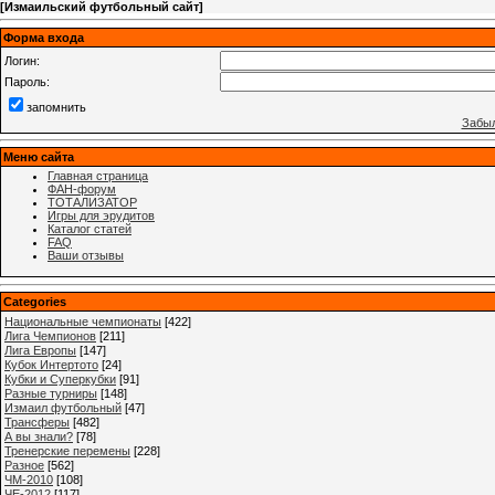
[
Измаильский футбольный сайт
]
Форма входа
Логин:
Пароль:
запомнить
Забыл
Меню сайта
Главная страница
ФАН-форум
ТОТАЛИЗАТОР
Игры для эрудитов
Каталог статей
FAQ
Ваши отзывы
Categories
Национальные чемпионаты
[422]
Лига Чемпионов
[211]
Лига Европы
[147]
Кубок Интертото
[24]
Кубки и Суперкубки
[91]
Разные турниры
[148]
Измаил футбольный
[47]
Трансферы
[482]
А вы знали?
[78]
Тренерские перемены
[228]
Разное
[562]
ЧМ-2010
[108]
ЧЕ-2012
[117]