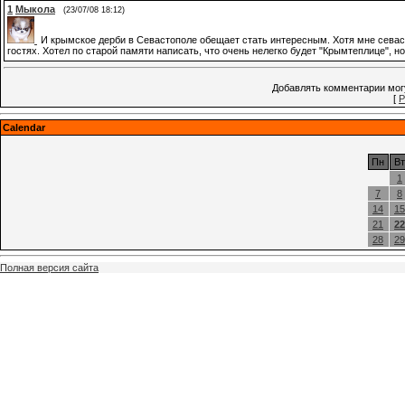
1
Мыкола
(23/07/08 18:12)
И крымское дерби в Севастополе обещает стать интересным. Хотя мне сева
гостях. Хотел по старой памяти написать, что очень нелегко будет "Крымтеплице", н
Добавлять комментарии могу
[
Р
Calendar
Пн
Вт
1
7
8
14
15
21
22
28
29
Полная версия сайта