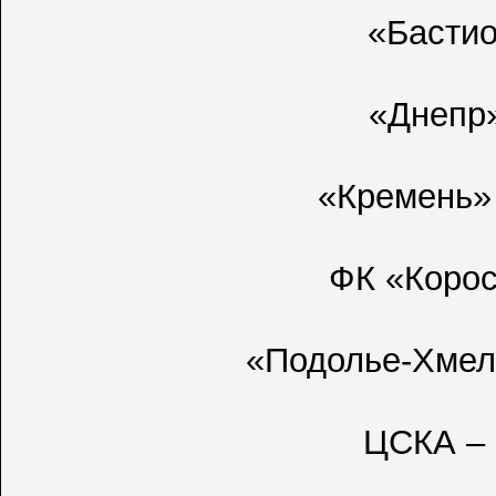
«Бастио
«Днепр»
«Кремень»
ФК «Корос
«Подолье-Хмел
ЦСКА – 