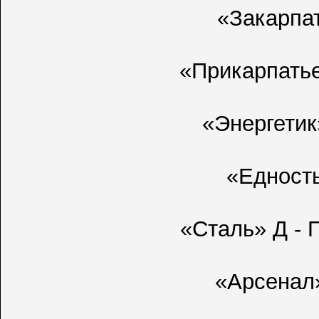
«Закарпа
«Прикарпать
«Энергетик
«Едность
«Сталь» Д -
«Арсенал»