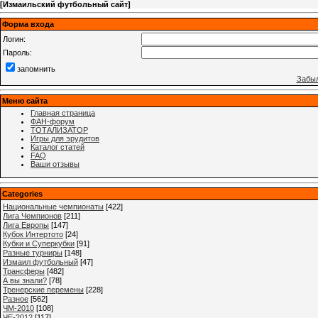
[
Измаильский футбольный сайт
]
Форма входа
Логин:
Пароль:
запомнить
Забыл
Меню сайта
Главная страница
ФАН-форум
ТОТАЛИЗАТОР
Игры для эрудитов
Каталог статей
FAQ
Ваши отзывы
Categories
Национальные чемпионаты
[422]
Лига Чемпионов
[211]
Лига Европы
[147]
Кубок Интертото
[24]
Кубки и Суперкубки
[91]
Разные турниры
[148]
Измаил футбольный
[47]
Трансферы
[482]
А вы знали?
[78]
Тренерские перемены
[228]
Разное
[562]
ЧМ-2010
[108]
ЧЕ-2012
[117]