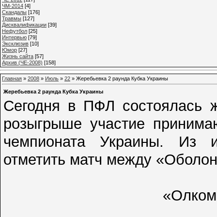
ЧМ-2014
[4]
Cкандалы
[176]
Травмы
[127]
Дисквалификации
[39]
Нефутбол
[25]
Интервью
[79]
Эксклюзив
[10]
Юмор
[27]
Жизнь сайта
[57]
Архив (ЧЕ-2008)
[158]
Главная
»
2008
»
Июль
»
22
» Жеребьевка 2 раунда Кубка Украины
Жеребьевка 2 раунда Кубка Украины
Сегодня в ПФЛ состоялась ж
розыгрыше участие принимаю
чемпионата Украины. Из и
отметить матч между «Оболо
«Олком